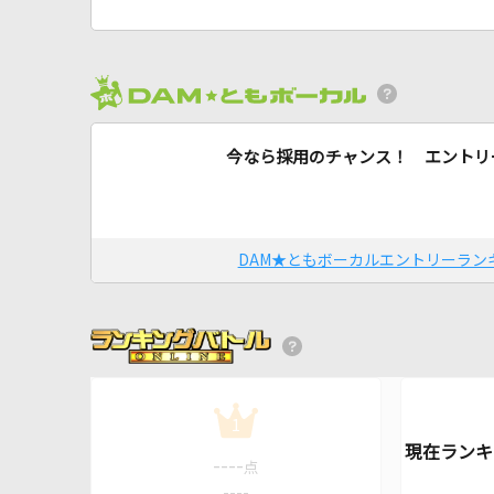
今なら採用のチャンス！ エントリ
DAM★ともボーカルエントリーラン
1
----
点
----