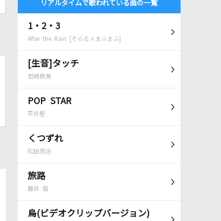
リアルタイムで歌われている曲の一覧
1・2・3
After the Rain [そらる×まふまふ]
[生音]タッチ
岩崎良美
POP STAR
平井堅
くつずれ
松田亮治
旅路
藤井 風
烏(ビデオクリップバージョン)