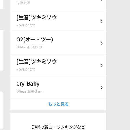
米津玄師
[生音]ツキミソウ
Novelbright
O2(オー・ツー)
ORANGE RANGE
[生音]ツキミソウ
Novelbright
Cry Baby
Official髭男dism
もっと見る
DAMの新曲・ランキングなど