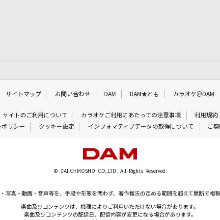
サイトマップ
お問い合わせ
DAM
DAM★とも
カラオケ＠DAM
サイトのご利用について
カラオケご利用にあたっての注意事項
利用規約
ーポリシー
クッキー設定
インフォマティブデータの取得について
ご契
© DAIICHIKOSHO CO.,LTD. All Rights Reserved.
・写真・動画・音声等を、手段や形態を問わず、著作権法の定める範囲を超えて無断で複
楽曲及びコンテンツは、機種によりご利用いただけない場合があります。
楽曲及びコンテンツの配信日、配信内容が変更になる場合があります。