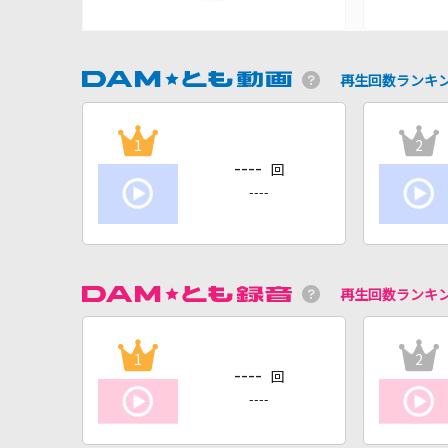
再生回数ランキ
1
2
----
回
----
再生回数ランキ
1
2
----
回
----