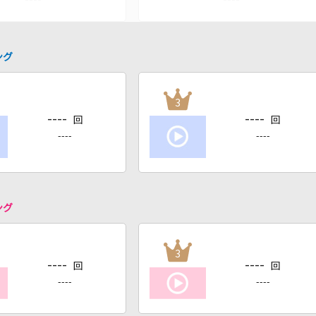
ング
3
----
----
回
回
----
----
ング
3
----
----
回
回
----
----