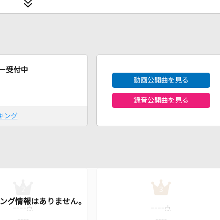
2026年8月度
ー受付中
動画公開曲を見る
録音公開曲を見る
キング
2
3
----
----
点
点
----
----