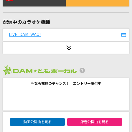
Your Best Friend
倉木麻衣
配信中のカラオケ機種
[生音]星空のディスタンス(原曲キー)
アルフィー(THE ALFEE)
LIVE DAM WAO!
カスミソウ
This is LAST
[生音]桜木町
2026年8月度
ゆず
今なら採用のチャンス！ エントリー受付中
そっくりさん
ファントムシータ
夜空
DAM★ともボーカルエントリーランキング
音田雅則
動画公開曲を見る
録音公開曲を見る