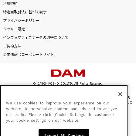
利用規約
特定商取引法に基づく表示
プライバシーポリシー
クッキー設定
インフォマティブデータの取得について
ご契約方法
企業情報（コーポレートサイト）
© DAIICHIKOSHO CO.,LTD. All Rights Reserved.
このサイトに掲載されている一切の文章・画像・写真・動画・音声等を、手段や形態
を問わず、著作権法の定める範囲を超えて無断で複製、転載、ファイル化などすること
We use cookies to improve your experience on our
を禁じます。
website, to personalize content and ads and to analyze
our traffic. Please click [Cookie Settings] to customize
楽曲及びコンテンツは、機種によりご利用いただけない場合があります。
your cookie settings on our website.
楽曲及びコンテンツの配信日、配信内容が変更になる場合があります。
楽曲によりMYリスト保存ができない場合があります。
Accept All Cookies