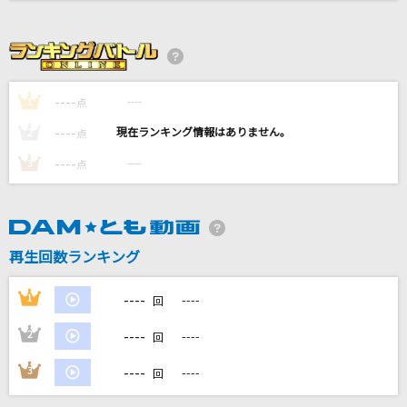
[生音]チェリー
スピッツ
ILLUSION
----
----
1
点
INVOICE
----
----
2
点
Ex-Otogibanashi
----
----
3
点
かぐや(cv.夏吉ゆうこ)、月見ヤチヨ(cv.早見沙織)
正解
RADWIMPS
再生回数ランキング
もっと見る
----
1
----
回
----
2
----
DAMの新曲・ランキングなど
回
カラオケ最新情報をチェック！
----
3
----
回