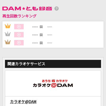
DAMに会員登録・ログインして
再生回数ランキング
カラオケをもっと楽しもう！
----
1
----
回
----
2
----
回
----
3
----
回
自宅でカラオケ歌い放題！
家族や友達と一緒に！練習にも！
関連カラオケサービス
カラオケ@DAM