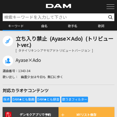
キーワード
曲名
歌手名
歌詞
立ち入り禁止 (Ayase×Ado) (トリビュー
カラオケ検索
トver.)
[ タチイリキンシアヤセアドトリビュートバージョン ]
カラオケ店舗検索
Ayase×Ado
選曲番号：
1343-34
カラオケリクエスト
幽霊少女は今日も 無口に歩く
対応カラオケコンテンツ
全国りれき
リアルタイムで歌われている曲の一覧
デンモクアプリで予約
MYリスト保存