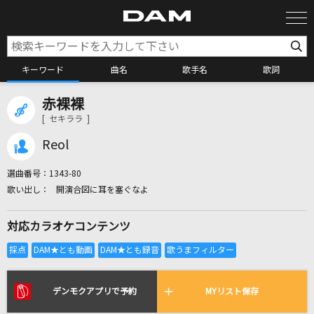
キーワード
曲名
歌手名
歌詞
赤裸裸
カラオケ検索
[ セキララ ]
Reol
カラオケ店舗検索
選曲番号：
1343-80
開演合図に耳を塞ぐなよ
カラオケリクエスト
対応カラオケコンテンツ
全国りれき
リアルタイムで歌われている曲の一覧
デンモクアプリで予約
MYリスト保存