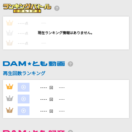
[生音]水平線
back number
----
----
1
点
夢をあきらめないで
----
----
2
点
岡村孝子
----
----
3
点
[生音]プルシアンブルーの肖像
安全地帯
ゆりゆららららゆるゆり大事件
再生回数ランキング
七森中☆ごらく部
----
1
----
回
もっと見る
----
2
----
回
DAMの新曲・ランキングなど
----
3
----
回
カラオケ最新情報をチェック！