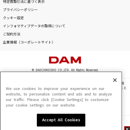
特定商取引法に基づく表示
プライバシーポリシー
クッキー設定
インフォマティブデータの取得について
ご契約方法
企業情報（コーポレートサイト）
© DAIICHIKOSHO CO.,LTD. All Rights Reserved.
このサイトに掲載されている一切の文章・画像・写真・動画・音声等を、手段や形態
を問わず、著作権法の定める範囲を超えて無断で複製、転載、ファイル化などすること
We use cookies to improve your experience on our
を禁じます。
website, to personalize content and ads and to analyze
our traffic. Please click [Cookie Settings] to customize
楽曲及びコンテンツは、機種によりご利用いただけない場合があります。
your cookie settings on our website.
楽曲及びコンテンツの配信日、配信内容が変更になる場合があります。
楽曲によりMYリスト保存ができない場合があります。
Accept All Cookies
JASRAC許諾番号
6602250213Y31015 6602250112Y38026 6602250240Y31015
6602250241Y45122