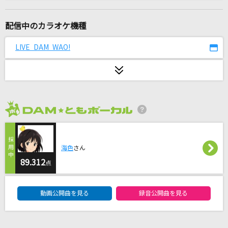
おやすみ泣き声、さよなら歌姫
クリープハイプ
配信中のカラオケ機種
THE REVO
LIVE DAM WAO!
ポルノグラフィティ
[生音]モーニングムーン(EP版)
CHAGE & ASKA
2026年8月度
Song for…
HY
海色
さん
月
89.312
点
Gorilla Attack
DAM★ともボーカルエントリーランキング
動画公開曲を見る
録音公開曲を見る
小さな恋のうた
MONGOL800