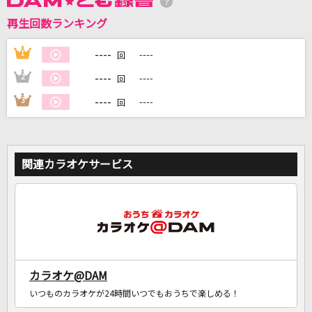
再生回数ランキング
DAMに会員登録・ログインして
カラオケをもっと楽しもう！
----
1
----
回
----
2
----
回
----
3
----
回
自宅でカラオケ歌い放題！
家族や友達と一緒に！練習にも！
関連カラオケサービス
カラオケ@DAM
いつものカラオケが24時間いつでもおうちで楽しめる！