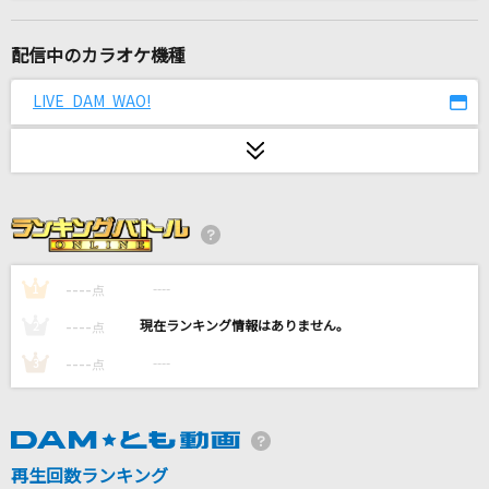
[プロオケ]ごめんね…
高橋真梨子
配信中のカラオケ機種
雨とカプチーノ
LIVE DAM WAO!
ヨルシカ
くるみ
Mr.Children
[生音]カンタンナコト
THE ORAL CIGARETTES
----
----
1
点
----
----
2
点
[生音]I LOVE YOU
----
----
3
点
尾崎豊
[生音]歌うたいのバラッド
斉藤和義
再生回数ランキング