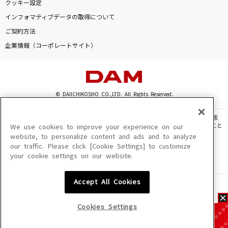
クッキー設定
インフォマティブデータの取得について
ご契約方法
企業情報（コーポレートサイト）
© DAIICHIKOSHO CO.,LTD. All Rights Reserved.
このサイトに掲載されている一切の文章・画像・写真・動画・音声等を、手段や形態
を問わず、著作権法の定める範囲を超えて無断で複製、転載、ファイル化などすること
We use cookies to improve your experience on our
を禁じます。
website, to personalize content and ads and to analyze
our traffic. Please click [Cookie Settings] to customize
楽曲及びコンテンツは、機種によりご利用いただけない場合があります。
your cookie settings on our website.
楽曲及びコンテンツの配信日、配信内容が変更になる場合があります。
楽曲によりMYリスト保存ができない場合があります。
Accept All Cookies
JASRAC許諾番号
6602250213Y31015 6602250112Y38026 6602250240Y31015
6602250241Y45122
Cookies Settings
NexTone許諾番号
ID000002945 ID000002947 ID000002937 ID000002938