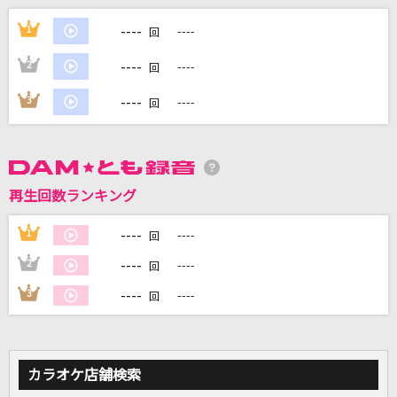
星降る街角
----
1
----
回
純烈
----
2
----
回
[生音]千の風になって
----
3
----
回
秋川雅史
明日への手紙
クリス・ハート
再生回数ランキング
[生音]ステキな恋の忘れ方
----
1
----
回
薬師丸ひろ子
----
2
----
回
もっと見る
----
3
----
回
DAMの新曲・ランキングなど
カラオケ最新情報をチェック！
カラオケ店舗検索