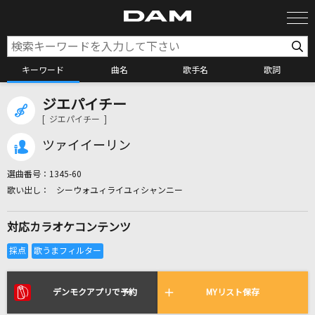
キーワード
曲名
歌手名
歌詞
ジエパイチー
カラオケ検索
[ ジエパイチー ]
ツァイイーリン
カラオケ店舗検索
選曲番号：
1345-60
シーウォユィライユィシャンニー
カラオケリクエスト
対応カラオケコンテンツ
全国りれき
リアルタイムで歌われている曲の一覧
デンモクアプリで予約
MYリスト保存