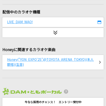
[生音]世界は恋に落ちている
CHiCO with HoneyWorks
配信中のカラオケ機種
残酷な天使のテーゼ
LIVE DAM WAO!
高橋洋子
[生音]To Love You More [トゥ・ラヴ・ユー・
モア]
Celine Dion With Special Guests Kryzler & Kompany
Honeyに関連するカラオケ楽曲
Honey("YON EXPO'25"@TOYOTA ARENA TOKYO)(本人
忘れてください
歌唱)(生音)
ヨルシカ
One Love
嵐(アラシ)
2026年8月度
[生音]プライド革命
今なら採用のチャンス！ エントリー受付中
CHiCO with HoneyWorks