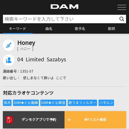
キーワード
曲名
歌手名
歌詞
Honey
カラオケ検索
[ ハニー ]
04 Limited Sazabys
カラオケ店舗検索
選曲番号：
1351-57
悲しまなくて良いよ ここで
カラオケリクエスト
対応カラオケコンテンツ
全国りれき
リアルタイムで歌われている曲の一覧
デンモクアプリで予約
MYリスト保存