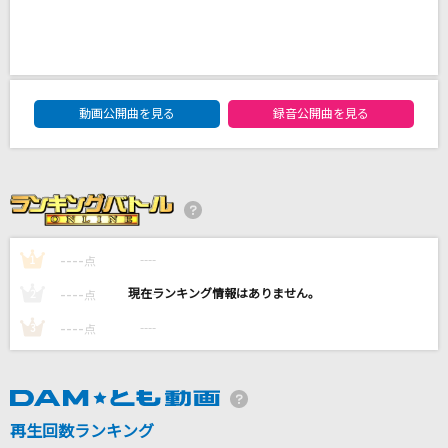
どこまでも ～How Far I'll Go～
屋比久知奈
DAM★ともボーカルエントリーランキング
Dawning Angels
動画公開曲を見る
録音公開曲を見る
[fine-O]青葉つむぎ(CV.石川界人)、天祥院英智(CV.緑川光)、乱凪砂(CV.諏
訪部順一)、巴日和(CV.花江夏樹)
ライラック
Mrs. GREEN APPLE
----
----
1
点
カルマ
----
----
2
点
BUMP OF CHICKEN
----
----
3
点
もっと見る
DAMの新曲・ランキングなど
カラオケ最新情報をチェック！
再生回数ランキング