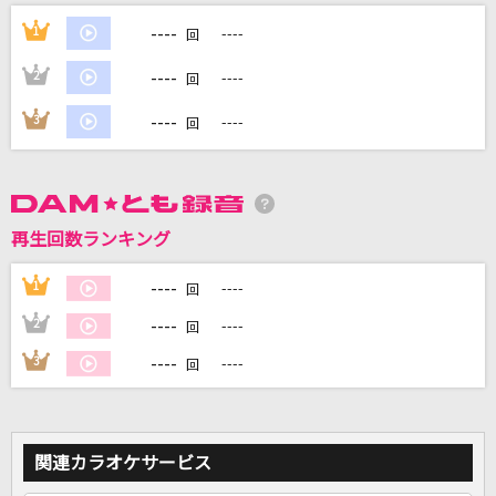
----
1
----
回
----
2
----
回
DAMに会員登録・ログインして
----
3
----
カラオケをもっと楽しもう！
回
再生回数ランキング
自宅でカラオケ歌い放題！
家族や友達と一緒に！練習にも！
----
1
----
回
----
2
----
回
----
3
----
回
関連カラオケサービス