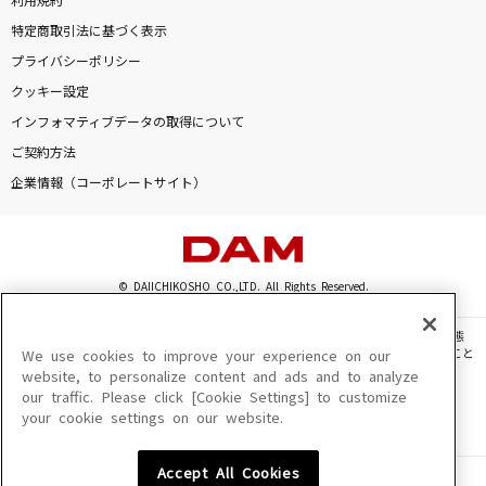
利用規約
特定商取引法に基づく表示
プライバシーポリシー
クッキー設定
インフォマティブデータの取得について
ご契約方法
企業情報（コーポレートサイト）
© DAIICHIKOSHO CO.,LTD. All Rights Reserved.
このサイトに掲載されている一切の文章・画像・写真・動画・音声等を、手段や形態
を問わず、著作権法の定める範囲を超えて無断で複製、転載、ファイル化などすること
We use cookies to improve your experience on our
を禁じます。
website, to personalize content and ads and to analyze
our traffic. Please click [Cookie Settings] to customize
楽曲及びコンテンツは、機種によりご利用いただけない場合があります。
your cookie settings on our website.
楽曲及びコンテンツの配信日、配信内容が変更になる場合があります。
楽曲によりMYリスト保存ができない場合があります。
Accept All Cookies
JASRAC許諾番号