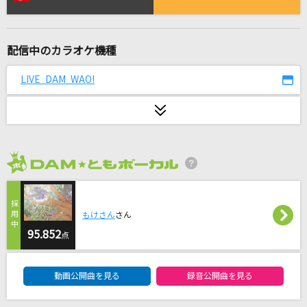
あの夢をなぞって
YOASOBI
配信中のカラオケ機種
[プロオケ]for you...
高橋真梨子
LIVE DAM WAO!
Flower Cloud
SixTONES
パプリカ
2026年8月度
米津玄師
劇薬中毒
もけさん
さん
＝LOVE
95.852
点
DAM★ともボーカルエントリーランキング
愛し君へ
動画公開曲を見る
録音公開曲を見る
GReeeeN