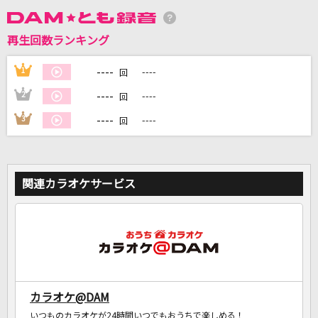
再生回数ランキング
DAMに会員登録・ログインして
カラオケをもっと楽しもう！
----
1
----
回
----
2
----
回
----
3
----
回
自宅でカラオケ歌い放題！
家族や友達と一緒に！練習にも！
関連カラオケサービス
カラオケ@DAM
いつものカラオケが24時間いつでもおうちで楽しめる！