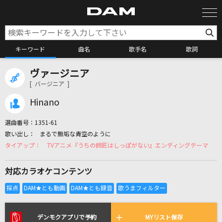
キーワード
曲名
歌手名
歌詞
ヴァージニア
カラオケ検索
[ バージニア ]
Hinano
カラオケ店舗検索
選曲番号：
1351-61
まるで無垢な青空のように
カラオケリクエスト
TVアニメ『うちの師匠はしっぽがない』エンディングテーマ
対応カラオケコンテンツ
全国りれき
リアルタイムで歌われている曲の一覧
デンモクアプリで予約
MYリスト保存