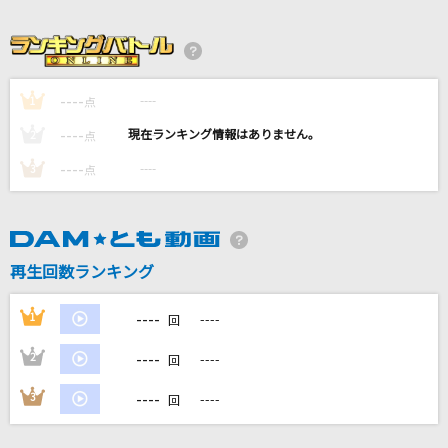
キュンとクラフト
iLiFE!
Vinyl
----
----
1
点
King Gnu
----
----
2
点
[生音]ボクノート
----
----
3
点
スキマスイッチ
青のすみか
キタニタツヤ
再生回数ランキング
もっと見る
----
1
----
回
----
2
----
回
DAMの新曲・ランキングなど
カラオケ最新情報をチェック！
----
3
----
回