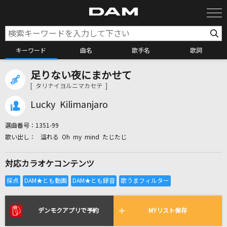
キーワード
曲名
歌手名
歌詞
足りない夜にまかせて
カラオケ検索
[ タリナイヨルニマカセテ ]
Lucky Kilimanjaro
カラオケ店舗検索
選曲番号：
1351-99
溢れる Oh my mind たじたじ
カラオケリクエスト
対応カラオケコンテンツ
全国りれき
リアルタイムで歌われている曲の一覧
デンモクアプリで予約
MYリスト保存