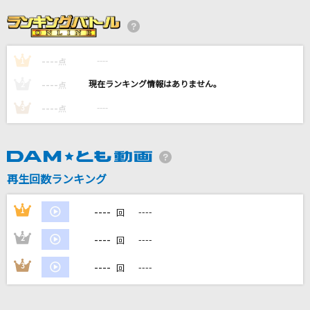
[生音]白い恋人達
桑田佳祐
----
----
1
点
[良音]Period
----
----
2
点
CHEMISTRY
----
----
3
点
そばかす
JUDY AND MARY
再生回数ランキング
[生音]粉雪
レミオロメン
----
1
----
回
もっと見る
----
2
----
回
----
3
----
回
DAMの新曲・ランキングなど
カラオケ最新情報をチェック！