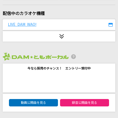
[生音]夢をかなえてドラえもん(ドラえもんアニ
メバージョン)
配信中のカラオケ機種
mao
LIVE DAM WAO!
DAYS of DASH
鈴木このみ
エメラルド
back number
2026年8月度
[生音]サヨナラ
今なら採用のチャンス！ エントリー受付中
GAO
紅(KURENAI)
X JAPAN (X)
DAM★ともボーカルエントリーランキング
動画公開曲を見る
録音公開曲を見る
3%
さとう。