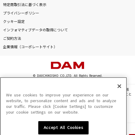
特定商取引法に基づく表示
プライバシーポリシー
クッキー設定
インフォマティブデータの取得について
ご契約方法
企業情報（コーポレートサイト）
© DAIICHIKOSHO CO.,LTD. All Rights Reserved.
このサイトに掲載されている一切の文章・画像・写真・動画・音声等を、手段や形態
を問わず、著作権法の定める範囲を超えて無断で複製、転載、ファイル化などすること
We use cookies to improve your experience on our
を禁じます。
website, to personalize content and ads and to analyze
our traffic. Please click [Cookie Settings] to customize
楽曲及びコンテンツは、機種によりご利用いただけない場合があります。
your cookie settings on our website.
楽曲及びコンテンツの配信日、配信内容が変更になる場合があります。
楽曲によりMYリスト保存ができない場合があります。
Accept All Cookies
JASRAC許諾番号
6602250213Y31015 6602250112Y38026 6602250240Y31015