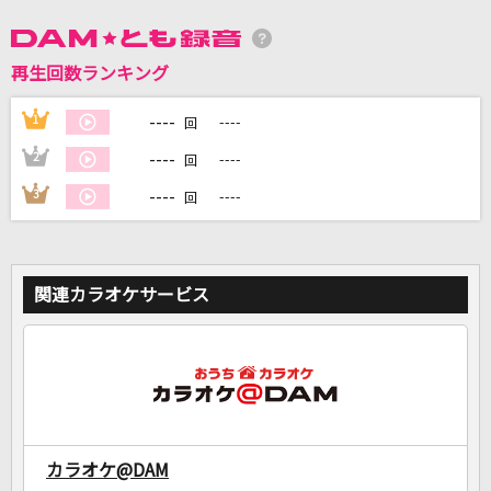
カラオケ最新情報をチェック！
再生回数ランキング
----
1
----
回
DAMに会員登録・ログインして
カラオケをもっと楽しもう！
----
2
----
回
----
3
----
回
自宅でカラオケ歌い放題！
家族や友達と一緒に！練習にも！
関連カラオケサービス
カラオケ@DAM