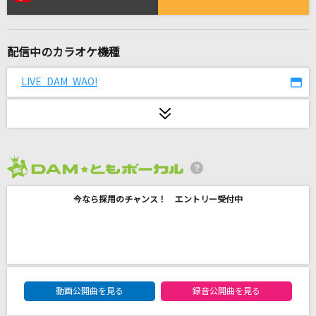
何様 feat. ぼくのりりっくのぼうよみ
SKY-HI
配信中のカラオケ機種
[生音]To Love You More [トゥ・ラヴ・ユー・
モア]
LIVE DAM WAO!
Celine Dion With Special Guests Kryzler & Kompany
ワールドイズマイン
supercell feat.初音ミク
2026年8月度
めにしゅき ラッシュっしゅ！
カレンチャン(CV.篠原侑)・スティルインラブ(CV.宮下早紀)・フサイチパ
今なら採用のチャンス！ エントリー受付中
ンドラ(CV.佳原萌枝)・アドマイヤグルーヴ(CV.鈴木日菜)・ラッキーライ
ラック(CV.中島由貴)・ラヴズオンリーユー(CV.久保田未夢)・ステイゴー
ルド(CV.松田颯水)
ライラック
DAM★ともボーカルエントリーランキング
Mrs. GREEN APPLE
動画公開曲を見る
録音公開曲を見る