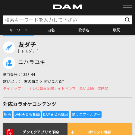
キーワード
曲名
歌手名
歌詞
友ダチ
カラオケ検索
[ トモダチ ]
ユハラユキ
カラオケ店舗検索
選曲番号：
1353-44
君の向こう 何が見える?
カラオケリクエスト
テレビ朝日金曜ナイトドラマ「黒い太陽」主題歌
対応カラオケコンテンツ
全国りれき
リアルタイムで歌われている曲の一覧
デンモクアプリで予約
MYリスト保存