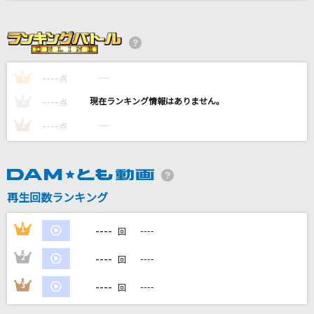
[生音]未来予想図Ⅱ
DREAMS COME TRUE
Mother land
南里侑香
----
----
1
点
----
----
2
点
Brand New
----
----
3
点
Mrs. GREEN APPLE
アンノウン・マザーグース
wowaka
再生回数ランキング
キライ・キライ・ジガヒダイ!
----
1
----
回
くらげP feat.音街ウナ
----
2
----
回
もっと見る
----
3
----
回
DAMの新曲・ランキングなど