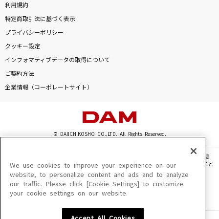
利用規約
特定商取引法に基づく表示
プライバシーポリシー
クッキー設定
インフォマティブデータの取得について
ご契約方法
企業情報（コーポレートサイト）
© DAIICHIKOSHO CO.,LTD. All Rights Reserved.
このサイトに掲載されている一切の文章・画像・写真・動画・音声等を、手段や形態
を問わず、著作権法の定める範囲を超えて無断で複製、転載、ファイル化などすること
We use cookies to improve your experience on our
を禁じます。
website, to personalize content and ads and to analyze
our traffic. Please click [Cookie Settings] to customize
楽曲及びコンテンツは、機種によりご利用いただけない場合があります。
your cookie settings on our website.
楽曲及びコンテンツの配信日、配信内容が変更になる場合があります。
楽曲によりMYリスト保存ができない場合があります。
Accept All Cookies