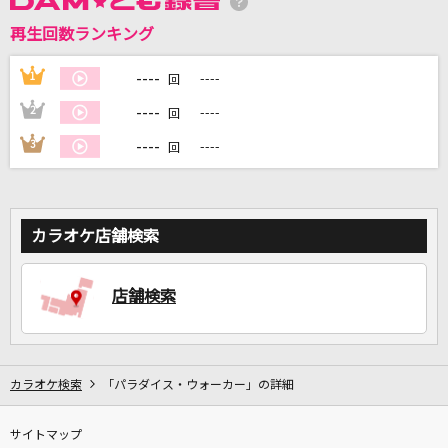
再生回数ランキング
DAMに会員登録・ログインして
カラオケをもっと楽しもう！
----
1
----
回
----
2
----
回
----
3
----
回
自宅でカラオケ歌い放題！
家族や友達と一緒に！練習にも！
カラオケ店舗検索
店舗検索
カラオケ検索
「パラダイス・ウォーカー」の詳細
サイトマップ