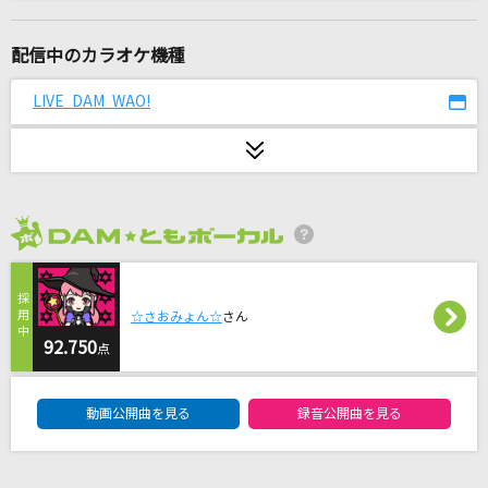
ビターバカンス
Mrs. GREEN APPLE
配信中のカラオケ機種
奏(かなで)
LIVE DAM WAO!
スキマスイッチ
First Christmas feat. JUNON (BE:FIRST)
REIKO
2026年8月度
TEST ME
ちゃんみな
☆さおみょん☆
さん
なぜ？謎？！ANSWER
92.750
点
熊田茜音&増井優花
DAM★ともボーカルエントリーランキング
動画公開曲を見る
録音公開曲を見る
[生音]幸せ
back number