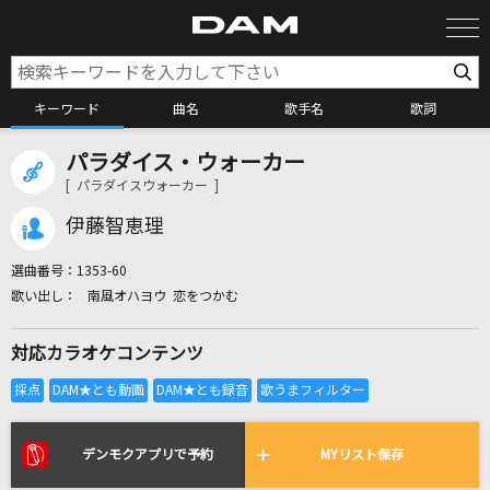
キーワード
曲名
歌手名
歌詞
パラダイス・ウォーカー
カラオケ検索
[ パラダイスウォーカー ]
伊藤智恵理
カラオケ店舗検索
選曲番号：
1353-60
南風オハヨウ 恋をつかむ
カラオケリクエスト
対応カラオケコンテンツ
全国りれき
リアルタイムで歌われている曲の一覧
デンモクアプリで予約
MYリスト保存