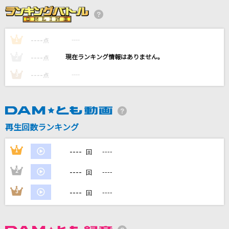
夜來香(日本語ヴァージョン)
テレサ・テン
----
----
1
点
夢をあきらめないで
----
----
2
点
岡村孝子
----
----
3
点
SOUL LOVE
GLAY
オドループ
再生回数ランキング
フレデリック
----
1
----
回
もっと見る
----
2
----
回
DAMの新曲・ランキングなど
----
3
----
回
カラオケ最新情報をチェック！