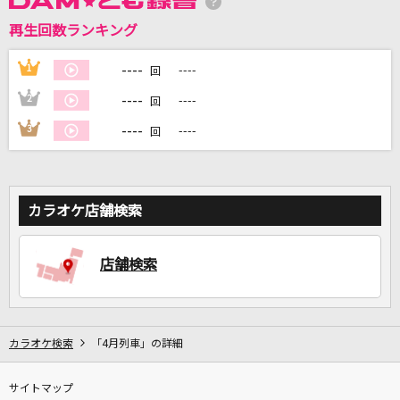
再生回数ランキング
DAMに会員登録・ログインして
カラオケをもっと楽しもう！
----
1
----
回
----
2
----
回
----
3
----
回
自宅でカラオケ歌い放題！
家族や友達と一緒に！練習にも！
カラオケ店舗検索
店舗検索
カラオケ検索
「4月列車」の詳細
サイトマップ