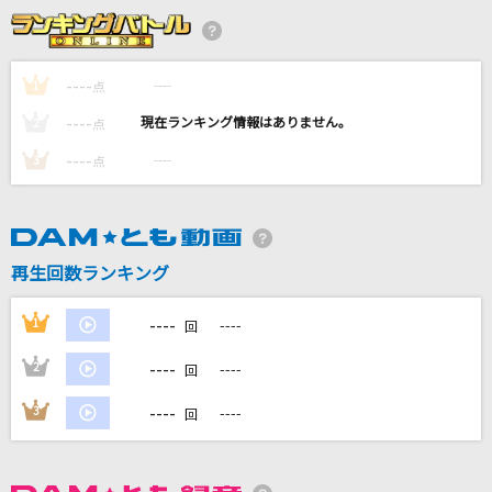
[生音]紅い陽炎
B'z
----
----
1
点
lulu.
----
----
2
点
Mrs. GREEN APPLE
----
----
3
点
[良音]Let yourself go,Let myself go
Dragon Ash
世界の中心で虹を叫んだサマー
再生回数ランキング
虹のコンキスタドール
----
1
----
回
もっと見る
----
2
----
回
DAMの新曲・ランキングなど
----
3
----
回
カラオケ最新情報をチェック！