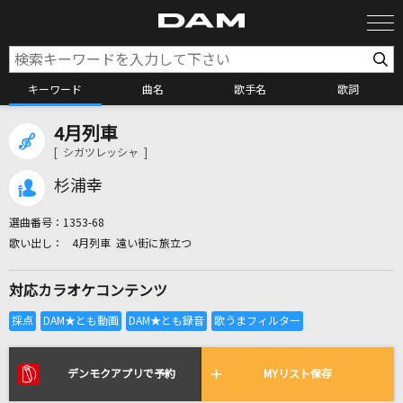
キーワード
曲名
歌手名
歌詞
4月列車
カラオケ検索
[ シガツレッシャ ]
杉浦幸
カラオケ店舗検索
選曲番号：
1353-68
4月列車 遠い街に旅立つ
カラオケリクエスト
対応カラオケコンテンツ
全国りれき
リアルタイムで歌われている曲の一覧
デンモクアプリで予約
MYリスト保存