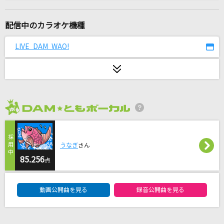
かざぐるま
松山千春
配信中のカラオケ機種
CATCH ME
LIVE DAM WAO!
THE ORAL CIGARETTES
エルフ
Ado
2026年8月度
[生音]ロビンソン
スピッツ
うなぎ
さん
[生音]愛でした。
85.256
点
SUPER EIGHT
DAM★ともボーカルエントリーランキング
動画公開曲を見る
録音公開曲を見る
Viking
Mrs. GREEN APPLE