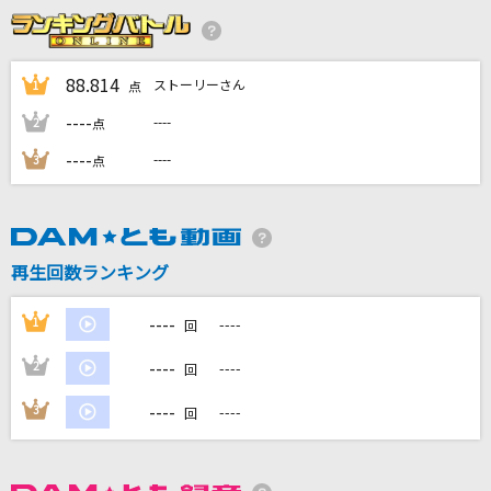
ハナミズキ
一青 窈
88.814
ストーリーさん
1
点
----
もののけ姫
----
2
点
米良美一
----
----
3
点
このまま君だけを奪い去りたい
DEEN
再生回数ランキング
サヨナラ
岡本真夜
----
1
----
回
もっと見る
----
2
----
回
----
3
----
回
DAMの新曲・ランキングなど
カラオケ最新情報をチェック！