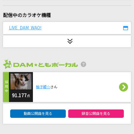
ひまわりの約束(ドラえもんアニメバージョン)
秦 基博
配信中のカラオケ機種
赤いやねの家
LIVE DAM WAO!
はいだしょうこ
言っとくけど、この感情は恋じゃないからっ！
点染テンセイ少女。
2026年8月度
[生音]ピースサイン
米津玄師
柚子姫☆
さん
残響散歌
91.177
点
Aimer(エメ)
DAM★ともボーカルエントリーランキング
動画公開曲を見る
録音公開曲を見る
Got To Get You Into My Life [ゴット・ト
ゥ・ゲット・ユー・イントゥ・マイ・ライフ]
The Beatles