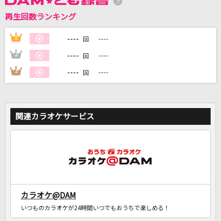
再生回数ランキング
----
1
----
DAMに会員登録・ログインして
回
カラオケをもっと楽しもう！
----
2
----
回
----
3
----
回
自宅でカラオケ歌い放題！
家族や友達と一緒に！練習にも！
関連カラオケサービス
カラオケ@DAM
いつものカラオケが24時間いつでもおうちで楽しめる！