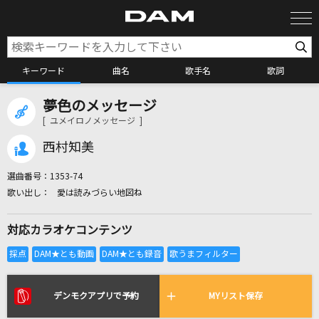
キーワード
曲名
歌手名
歌詞
夢色のメッセージ
カラオケ検索
[ ユメイロノメッセージ ]
西村知美
カラオケ店舗検索
選曲番号：
1353-74
愛は読みづらい地図ね
カラオケリクエスト
対応カラオケコンテンツ
全国りれき
リアルタイムで歌われている曲の一覧
デンモクアプリで予約
MYリスト保存