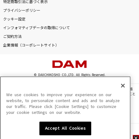
特定商取引法に基づく表示
プライバシーポリシー
クッキー設定
インフォマティブデータの取得について
ご契約方法
企業情報（コーポレートサイト）
© DAIICHIKOSHO CO.,LTD. All Rights Reserved.
このサイトに掲載されている一切の文章・画像・写真・動画・音声等を、手段や形態
を問わず、著作権法の定める範囲を超えて無断で複製、転載、ファイル化などすること
We use cookies to improve your experience on our
を禁じます。
website, to personalize content and ads and to analyze
our traffic. Please click [Cookie Settings] to customize
楽曲及びコンテンツは、機種によりご利用いただけない場合があります。
your cookie settings on our website.
楽曲及びコンテンツの配信日、配信内容が変更になる場合があります。
楽曲によりMYリスト保存ができない場合があります。
Accept All Cookies
JASRAC許諾番号
6602250213Y31015 6602250112Y38026 6602250240Y31015
6602250241Y45122