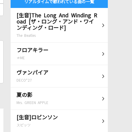
リアルタイムで歌われている曲の一覧
[生音]The Long And Winding R
oad [ザ・ロング・アンド・ワイ
ンディング・ロード]
The Beatles
フロアキラー
≠ME
ヴァンパイア
DECO*27
夏の影
Mrs. GREEN APPLE
[生音]ロビンソン
スピッツ