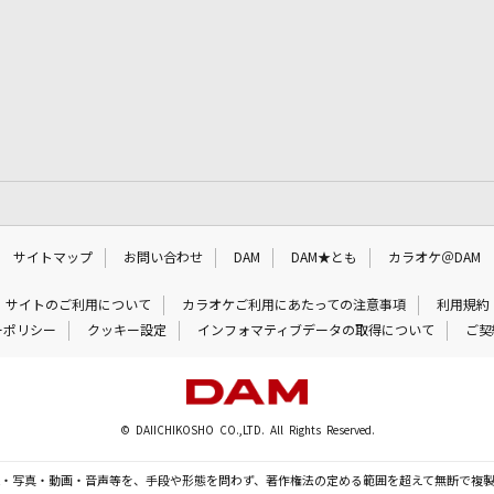
サイトマップ
お問い合わせ
DAM
DAM★とも
カラオケ＠DAM
サイトのご利用について
カラオケご利用にあたっての注意事項
利用規約
ーポリシー
クッキー設定
インフォマティブデータの取得について
ご契
© DAIICHIKOSHO CO.,LTD. All Rights Reserved.
・写真・動画・音声等を、手段や形態を問わず、著作権法の定める範囲を超えて無断で複