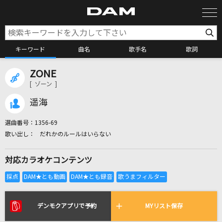
キーワード
曲名
歌手名
歌詞
ZONE
カラオケ検索
[ ゾーン ]
遥海
カラオケ店舗検索
選曲番号：
1356-69
だれかのルールはいらない
カラオケリクエスト
対応カラオケコンテンツ
全国りれき
リアルタイムで歌われている曲の一覧
デンモクアプリで予約
MYリスト保存