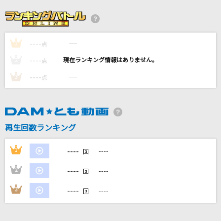
Magnus
iCO
----
----
1
蕾
点
コブクロ
----
----
2
点
----
----
3
点
[生音]ray
BUMP OF CHICKEN
幾億光年
再生回数ランキング
Omoinotake
----
1
----
回
もっと見る
----
2
----
回
DAMの新曲・ランキングなど
----
3
----
回
カラオケ最新情報をチェック！