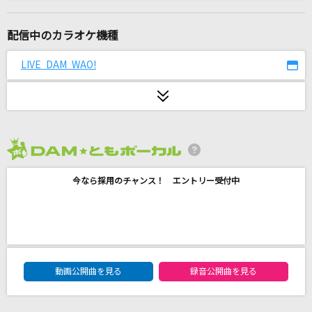
[生音]SISTER
back number
配信中のカラオケ機種
月明りのシルビア
LIVE DAM WAO!
ポルノグラフィティ
修羅薔薇
てにをは
2026年8月度
[生音]ブルーアンバー
今なら採用のチャンス！ エントリー受付中
back number
アンダー・ザ・シー
上條恒彦
DAM★ともボーカルエントリーランキング
CRUISIN'
動画公開曲を見る
録音公開曲を見る
IMP.