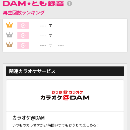
再生回数ランキング
DAMに会員登録・ログインして
カラオケをもっと楽しもう！
----
1
----
回
----
2
----
回
----
3
----
回
自宅でカラオケ歌い放題！
家族や友達と一緒に！練習にも！
関連カラオケサービス
カラオケ@DAM
いつものカラオケが24時間いつでもおうちで楽しめる！