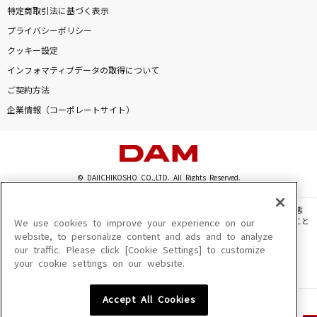
特定商取引法に基づく表示
プライバシーポリシー
クッキー設定
インフォマティブデータの取得について
ご契約方法
企業情報（コーポレートサイト）
© DAIICHIKOSHO CO.,LTD. All Rights Reserved.
このサイトに掲載されている一切の文章・画像・写真・動画・音声等を、手段や形態
を問わず、著作権法の定める範囲を超えて無断で複製、転載、ファイル化などすること
We use cookies to improve your experience on our
を禁じます。
website, to personalize content and ads and to analyze
our traffic. Please click [Cookie Settings] to customize
楽曲及びコンテンツは、機種によりご利用いただけない場合があります。
your cookie settings on our website.
楽曲及びコンテンツの配信日、配信内容が変更になる場合があります。
楽曲によりMYリスト保存ができない場合があります。
Accept All Cookies
JASRAC許諾番号
6602250213Y31015 6602250112Y38026 6602250240Y31015