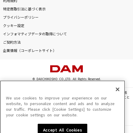
利用規約
特定商取引法に基づく表示
プライバシーポリシー
クッキー設定
インフォマティブデータの取得について
ご契約方法
企業情報（コーポレートサイト）
© DAIICHIKOSHO CO.,LTD. All Rights Reserved.
このサイトに掲載されている一切の文章・画像・写真・動画・音声等を、手段や形態
を問わず、著作権法の定める範囲を超えて無断で複製、転載、ファイル化などすること
We use cookies to improve your experience on our
を禁じます。
website, to personalize content and ads and to analyze
our traffic. Please click [Cookie Settings] to customize
楽曲及びコンテンツは、機種によりご利用いただけない場合があります。
your cookie settings on our website.
楽曲及びコンテンツの配信日、配信内容が変更になる場合があります。
楽曲によりMYリスト保存ができない場合があります。
Accept All Cookies
JASRAC許諾番号