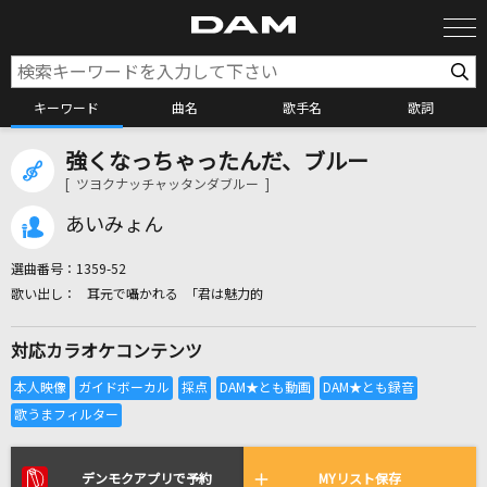
キーワード
曲名
歌手名
歌詞
強くなっちゃったんだ、ブルー
カラオケ検索
[ ツヨクナッチャッタンダブルー ]
あいみょん
カラオケ店舗検索
選曲番号：
1359-52
耳元で囁かれる 「君は魅力的
カラオケリクエスト
対応カラオケコンテンツ
全国りれき
リアルタイムで歌われている曲の一覧
デンモクアプリで予約
MYリスト保存