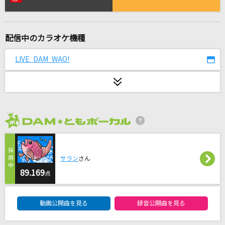
真夏の夜の夢
松任谷由実(荒井由実)
配信中のカラオケ機種
[生音]未来予想図Ⅱ
DREAMS COME TRUE
LIVE DAM WAO!
[生音]糸
中島みゆき
モエチャッカファイア
2026年8月度
弌誠
愛の道草
サラン
さん
塙宣之&おかゆ
89.169
点
DAM★ともボーカルエントリーランキング
夜に駆ける
動画公開曲を見る
録音公開曲を見る
YOASOBI