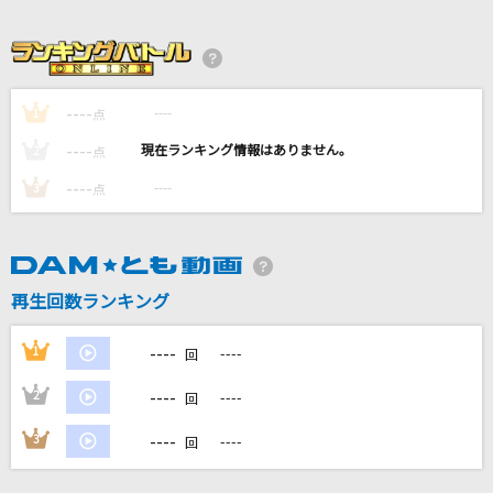
[生音]ヒッチコック
ヨルシカ
残酷な天使のテーゼ
----
----
1
点
高橋洋子
----
----
2
点
日傘
----
----
3
点
シド
愛をこめて花束を
Superfly
再生回数ランキング
もっと見る
----
1
----
回
----
2
----
回
DAMの新曲・ランキングなど
カラオケ最新情報をチェック！
----
3
----
回