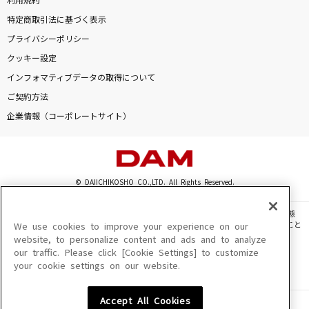
利用規約
特定商取引法に基づく表示
プライバシーポリシー
クッキー設定
インフォマティブデータの取得について
ご契約方法
企業情報（コーポレートサイト）
© DAIICHIKOSHO CO.,LTD. All Rights Reserved.
このサイトに掲載されている一切の文章・画像・写真・動画・音声等を、手段や形態
を問わず、著作権法の定める範囲を超えて無断で複製、転載、ファイル化などすること
We use cookies to improve your experience on our
を禁じます。
website, to personalize content and ads and to analyze
our traffic. Please click [Cookie Settings] to customize
楽曲及びコンテンツは、機種によりご利用いただけない場合があります。
your cookie settings on our website.
楽曲及びコンテンツの配信日、配信内容が変更になる場合があります。
楽曲によりMYリスト保存ができない場合があります。
Accept All Cookies
JASRAC許諾番号