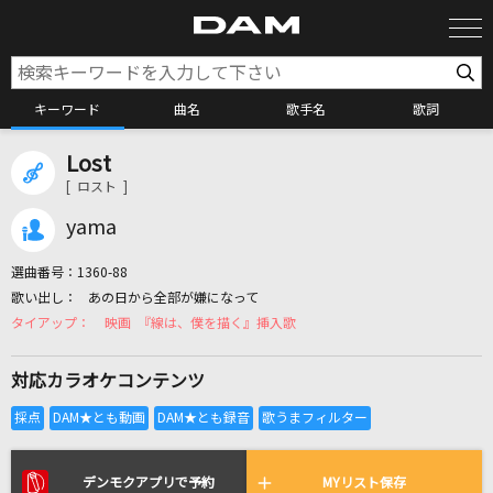
キーワード
曲名
歌手名
歌詞
Lost
カラオケ検索
[ ロスト ]
yama
カラオケ店舗検索
選曲番号：
1360-88
あの日から全部が嫌になって
カラオケリクエスト
映画 『線は、僕を描く』挿入歌
対応カラオケコンテンツ
全国りれき
リアルタイムで歌われている曲の一覧
デンモクアプリで予約
MYリスト保存