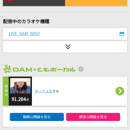
ハナミズキ
一青 窈
配信中のカラオケ機種
[生音]HEARTBREAKER(G-DRAGON 2013 WOR
LD TOUR～ONE OF A KIND～ IN JAPAN DO
LIVE DAM WAO!
ME SPECIAL)
G-DRAGON(from BIGBANG)
点描の唄(feat.井上苑子)
Mrs. GREEN APPLE
2026年8月度
[生音]珍島物語
天童よしみ
Ｍｉｈａな
さん
91.284
点
忘れじの言の葉
DAM★ともボーカルエントリーランキング
未来古代楽団 feat. 安次嶺希和子
動画公開曲を見る
録音公開曲を見る
[生音]I LOVE YOU