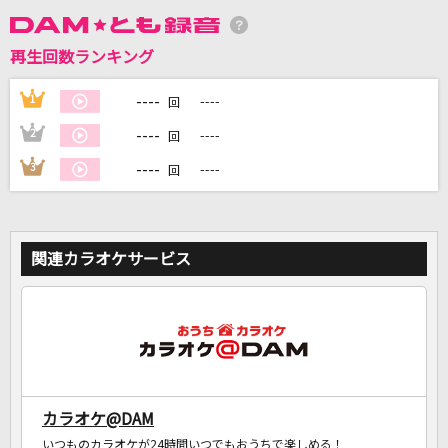
再生回数ランキング
DAMに会員登録・ログインして
----
1
----
回
カラオケをもっと楽しもう！
----
2
----
回
----
3
----
回
自宅でカラオケ歌い放題！
家族や友達と一緒に！練習にも！
関連カラオケサービス
カラオケ@DAM
いつものカラオケが24時間いつでもおうちで楽しめる！