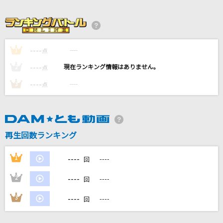
尾崎豊
眠り姫
SEKAI NO OWARI(世界の終わり)
----
----
1
点
大きな古時計
----
----
2
点
平井堅
----
----
3
点
ビリミリオン
優里
再生回数ランキング
チェックのワンピース
back number
----
1
----
回
もっと見る
----
2
----
回
----
3
----
回
DAMの新曲・ランキングなど
カラオケ最新情報をチェック！