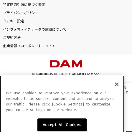
特定商取引法に基づく表示
プライバシーポリシー
クッキー設定
インフォマティブデータの取得について
ご契約方法
企業情報（コーポレートサイト）
© DAIICHIKOSHO CO.,LTD. All Rights Reserved.
このサイトに掲載されている一切の文章・画像・写真・動画・音声等を、手段や形態
を問わず、著作権法の定める範囲を超えて無断で複製、転載、ファイル化などすること
We use cookies to improve your experience on our
を禁じます。
website, to personalize content and ads and to analyze
our traffic. Please click [Cookie Settings] to customize
楽曲及びコンテンツは、機種によりご利用いただけない場合があります。
your cookie settings on our website.
楽曲及びコンテンツの配信日、配信内容が変更になる場合があります。
楽曲によりMYリスト保存ができない場合があります。
Accept All Cookies
JASRAC許諾番号
6602250213Y31015 6602250112Y38026 6602250240Y31015