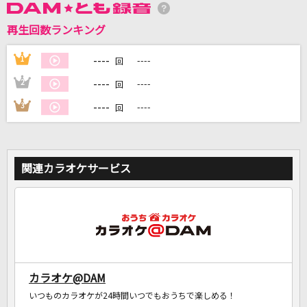
再生回数ランキング
DAMに会員登録・ログインして
カラオケをもっと楽しもう！
----
1
----
回
----
2
----
回
----
3
----
回
自宅でカラオケ歌い放題！
家族や友達と一緒に！練習にも！
関連カラオケサービス
カラオケ@DAM
いつものカラオケが24時間いつでもおうちで楽しめる！