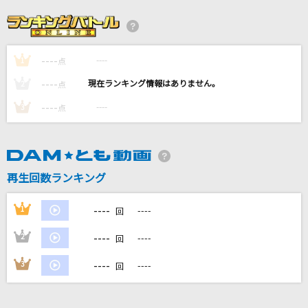
真剣SUNSHINE
Hey! Say! JUMP
----
----
1
[生音]メリッサ
点
ポルノグラフィティ
----
----
2
点
----
----
3
点
オトナブルー
新しい学校のリーダーズ
君に最後の口づけを
再生回数ランキング
まじ娘
----
1
----
回
もっと見る
----
2
----
回
DAMの新曲・ランキングなど
----
3
----
回
カラオケ最新情報をチェック！