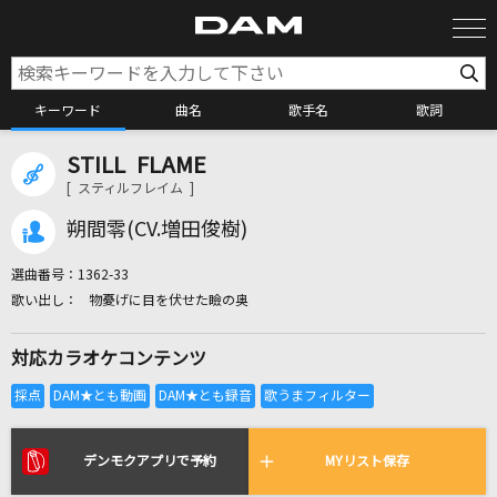
キーワード
曲名
歌手名
歌詞
STILL FLAME
カラオケ検索
[ スティルフレイム ]
朔間零(CV.増田俊樹)
カラオケ店舗検索
選曲番号：
1362-33
物憂げに目を伏せた瞼の奥
カラオケリクエスト
対応カラオケコンテンツ
全国りれき
リアルタイムで歌われている曲の一覧
デンモクアプリで予約
MYリスト保存