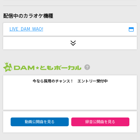
S.O.S
TRUE
配信中のカラオケ機種
P-O-P-T-R-A-I-N
LIVE DAM WAO!
ノーナ・リーヴス
I
BUMP OF CHICKEN
2026年8月度
レディーレ
今なら採用のチャンス！ エントリー受付中
バルーン
[生音]エロティカ・セブン EROTICA SEVEN
サザンオールスターズ
DAM★ともボーカルエントリーランキング
Maria
動画公開曲を見る
録音公開曲を見る
青柳翔