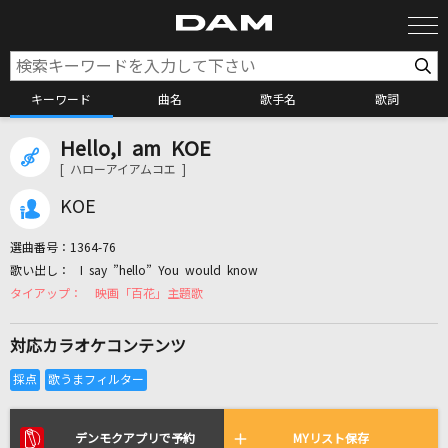
キーワード
曲名
歌手名
歌詞
Hello,I am KOE
カラオケ検索
[ ハローアイアムコエ ]
KOE
カラオケ店舗検索
選曲番号：
1364-76
I say ”hello” You would know
カラオケリクエスト
映画「百花」主題歌
対応カラオケコンテンツ
全国りれき
リアルタイムで歌われている曲の一覧
デンモクアプリで予約
MYリスト保存