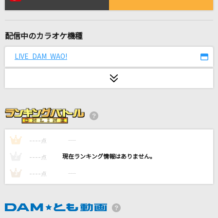
愛の道草
塙宣之&おかゆ
配信中のカラオケ機種
夢色パレード
Rhodanthe*【西明日香、田中真奈美、種田梨沙、内山夕実、東山奈央】
LIVE DAM WAO!
[生音]なんでもねだり
KANA-BOON
[生音]黄色
back number
----
----
1
点
田園
----
----
2
点
玉置浩二
----
----
3
点
猫 ～THE FIRST TAKE ver.～
DISH//