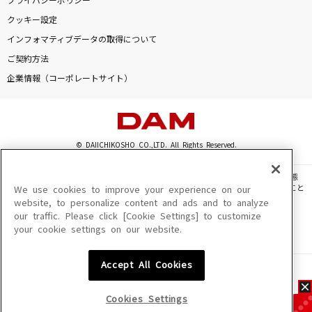
プライバシーポリシー
クッキー設定
インフォマティブデータの取得について
ご契約方法
企業情報（コーポレートサイト）
© DAIICHIKOSHO CO.,LTD. All Rights Reserved.
このサイトに掲載されている一切の文章・画像・写真・動画・音声等を、手段や形態
を問わず、著作権法の定める範囲を超えて無断で複製、転載、ファイル化などすること
We use cookies to improve your experience on our
を禁じます。
website, to personalize content and ads and to analyze
our traffic. Please click [Cookie Settings] to customize
楽曲及びコンテンツは、機種によりご利用いただけない場合があります。
your cookie settings on our website.
楽曲及びコンテンツの配信日、配信内容が変更になる場合があります。
楽曲によりMYリスト保存ができない場合があります。
Accept All Cookies
JASRAC許諾番号
6602250213Y31015 6602250112Y38026 6602250240Y31015
6602250241Y45122
Cookies Settings