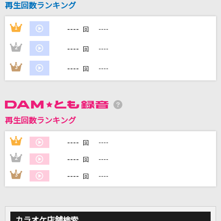
再生回数ランキング
[生音]幸せ
back number
----
1
----
回
閃光のPRISONER
----
2
----
回
南里侑香
----
3
----
回
冬のうた
Kiroro
八月、某、月明かり
再生回数ランキング
ヨルシカ
----
1
----
回
もっと見る
----
2
----
回
----
3
----
回
DAMの新曲・ランキングなど
カラオケ最新情報をチェック！
カラオケ店舗検索