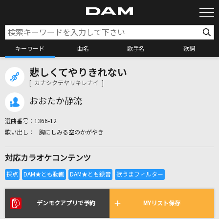
キーワード
曲名
歌手名
歌詞
悲しくてやりきれない
カラオケ検索
[ カナシクテヤリキレナイ ]
おおたか静流
カラオケ店舗検索
選曲番号：
1366-12
胸にしみる空のかがやき
カラオケリクエスト
対応カラオケコンテンツ
全国りれき
リアルタイムで歌われている曲の一覧
デンモクアプリで予約
MYリスト保存