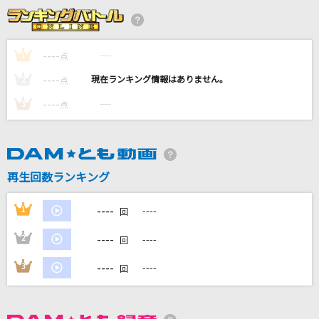
[生音]ふたりごと
RADWIMPS
----
----
1
点
はにかみショート
----
----
2
点
≠ME
----
----
3
点
[生音]恋の終わりの名古屋にひとり
水森かおり
[生音]Born To Be My Baby [ボーン・トゥ・
再生回数ランキング
ビー・マイ・ベイビー]
Bon Jovi
----
1
----
回
もっと見る
----
2
----
回
----
3
----
回
DAMの新曲・ランキングなど
カラオケ最新情報をチェック！