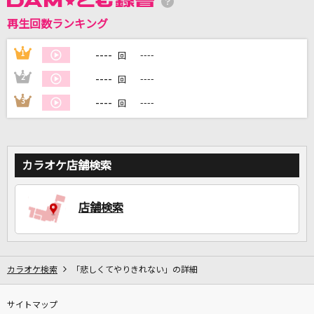
再生回数ランキング
----
1
----
DAMに会員登録・ログインして
回
カラオケをもっと楽しもう！
----
2
----
回
----
3
----
回
自宅でカラオケ歌い放題！
家族や友達と一緒に！練習にも！
カラオケ店舗検索
店舗検索
カラオケ検索
「悲しくてやりきれない」の詳細
サイトマップ