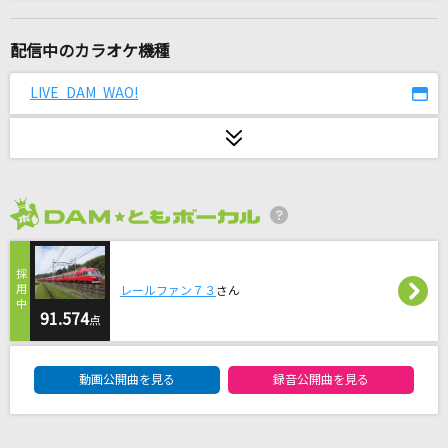
もののけ姫
米良美一
配信中のカラオケ機種
嵐の中で輝いて
LIVE DAM WAO!
米倉千尋
島人ぬ宝
BEGIN
2026年8月度
あーあ
syudou
レールファン７３
さん
レオ
91.574
点
優里
DAM★ともボーカルエントリーランキング
動画公開曲を見る
録音公開曲を見る
小さきもの
林明日香