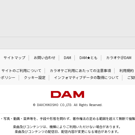
サイトマップ
お問い合わせ
DAM
DAM★とも
カラオケ＠DAM
サイトのご利用について
カラオケご利用にあたっての注意事項
利用規約
ーポリシー
クッキー設定
インフォマティブデータの取得について
ご契
© DAIICHIKOSHO CO.,LTD. All Rights Reserved.
・写真・動画・音声等を、手段や形態を問わず、著作権法の定める範囲を超えて無断で複
楽曲及びコンテンツは、機種によりご利用いただけない場合があります。
楽曲及びコンテンツの配信日、配信内容が変更になる場合があります。