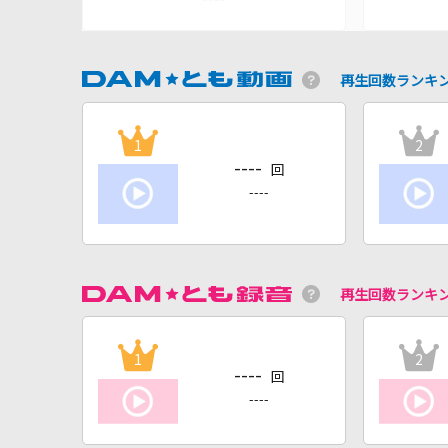
再生回数ランキ
1
2
----
回
----
再生回数ランキ
1
2
----
回
----