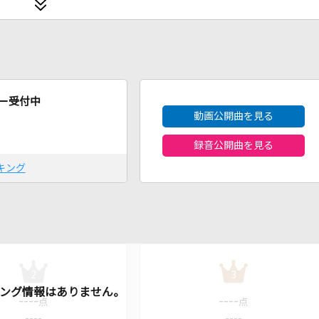
2026年8月度
ー受付中
動画公開曲を見る
録音公開曲を見る
キング
2
3
----
----
点
点
----
----