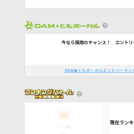
今なら採用のチャンス！ エントリ
DAM★ともボーカルエントリーラン
1
----
点
----