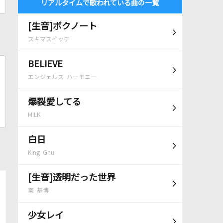
リアルタイムで歌われている曲の一覧
[生音]ボクノート
スキマスイッチ
BELIEVE
エンジェルス ハーモニー
爆裂愛してる
M!LK
白日
King Gnu
[生音]透明だった世界
秦 基博
少女レイ