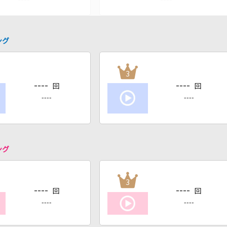
ング
3
----
----
回
回
----
----
ング
3
----
----
回
回
----
----