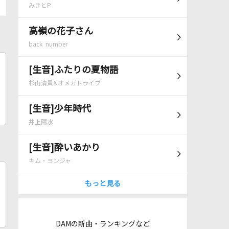
みきとP
高嶺の花子さん
back number
[生音]ふたりの夏物語
杉山清貴&オメガトライブ
[生音]少年時代
井上陽水
[生音]酔いあかり
キム・ヨンジャ
もっと見る
DAMの新曲・ランキングなど