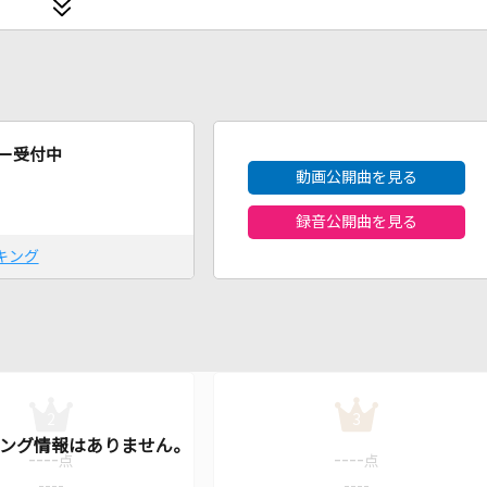
2026年8月度
ー受付中
動画公開曲を見る
録音公開曲を見る
キング
2
3
----
----
点
点
----
----