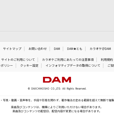
サイトマップ
お問い合わせ
DAM
DAM★とも
カラオケ＠DAM
サイトのご利用について
カラオケご利用にあたっての注意事項
利用規約
ーポリシー
クッキー設定
インフォマティブデータの取得について
ご契
© DAIICHIKOSHO CO.,LTD. All Rights Reserved.
・写真・動画・音声等を、手段や形態を問わず、著作権法の定める範囲を超えて無断で複
楽曲及びコンテンツは、機種によりご利用いただけない場合があります。
楽曲及びコンテンツの配信日、配信内容が変更になる場合があります。