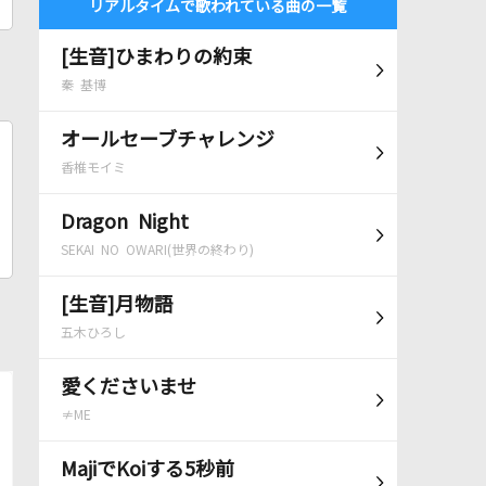
リアルタイムで歌われている曲の一覧
[生音]ひまわりの約束
秦 基博
オールセーブチャレンジ
香椎モイミ
Dragon Night
SEKAI NO OWARI(世界の終わり)
[生音]月物語
五木ひろし
愛くださいませ
≠ME
MajiでKoiする5秒前