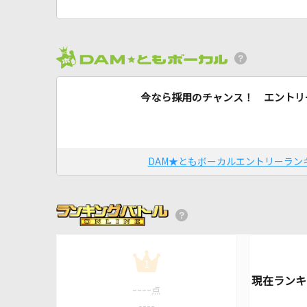
今なら採用のチャンス！ エントリ
DAM★ともボーカルエントリーラン
1
----
点
----