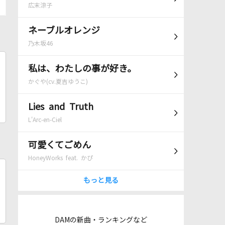
広末涼子
ネーブルオレンジ
乃木坂46
私は、わたしの事が好き。
かぐや(cv.夏吉ゆうこ)
Lies and Truth
L'Arc-en-Ciel
可愛くてごめん
HoneyWorks feat. かぴ
もっと見る
DAMの新曲・ランキングなど