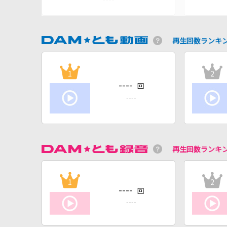
再生回数ランキ
1
2
----
回
----
再生回数ランキ
1
2
----
回
----