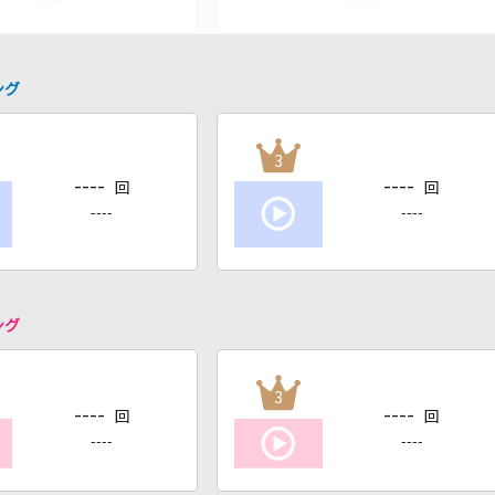
ング
3
----
----
回
回
----
----
ング
3
----
----
回
回
----
----