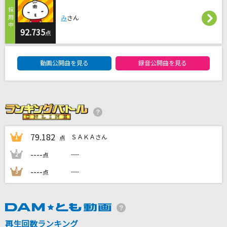
千本桜
み
さん
WhiteFlame feat.初音ミク
92.735
点
瞳をとじて
DAM★ともボーカルエントリーランキング
平井堅
動画公開曲を見る
録音公開曲を見る
[生音]新しい恋人達に
back number
トレセン音頭
79.182
ナリタブライアン(CV.衣川里佳)・マヤノトップガン(CV.星谷美緒)・アド
ＳＡＫＡさん
1
点
マイヤベガ(CV.咲々木瞳)・イナリワン(CV.井上遥乃)・サトノダイヤモン
ド(CV.立花日菜)・キタサンブラック(CV.矢野妃菜喜)・ヤエノムテキ(CV.
----
----
2
点
日原あゆみ)・サクラローレル(CV.真野美月)…
----
----
3
点
もっと見る
DAMの新曲・ランキングなど
カラオケ最新情報をチェック！
再生回数ランキング