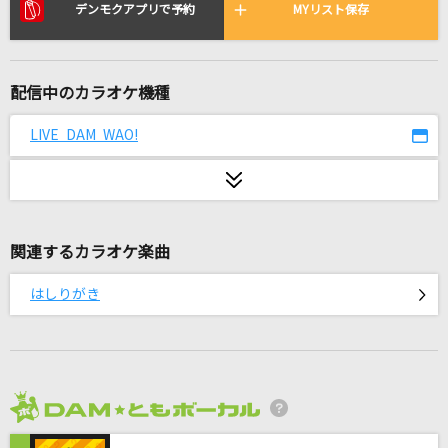
旅路
デンモクアプリで予約
MYリスト保存
藤井 風
スキスキ星人
配信中のカラオケ機種
すとぷり
LIVE DAM WAO!
かざぐるま
松山千春
[生音]果てなく続くストーリー
関連するカラオケ楽曲
Misia
はしりがき
[生音]366日
HY
SUPER DAYS
ヲタみん/梅とら
2026年8月度