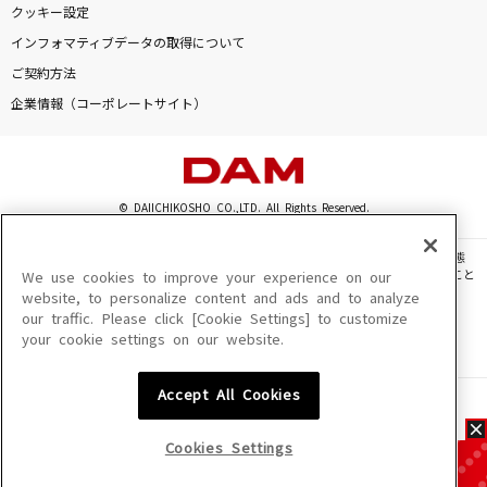
クッキー設定
インフォマティブデータの取得について
ご契約方法
企業情報（コーポレートサイト）
© DAIICHIKOSHO CO.,LTD. All Rights Reserved.
このサイトに掲載されている一切の文章・画像・写真・動画・音声等を、手段や形態
を問わず、著作権法の定める範囲を超えて無断で複製、転載、ファイル化などすること
We use cookies to improve your experience on our
を禁じます。
website, to personalize content and ads and to analyze
our traffic. Please click [Cookie Settings] to customize
楽曲及びコンテンツは、機種によりご利用いただけない場合があります。
your cookie settings on our website.
楽曲及びコンテンツの配信日、配信内容が変更になる場合があります。
楽曲によりMYリスト保存ができない場合があります。
Accept All Cookies
JASRAC許諾番号
6602250213Y31015 6602250112Y38026 6602250240Y31015
6602250241Y45122
Cookies Settings
NexTone許諾番号