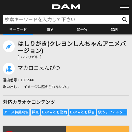
キーワード
曲名
歌手名
歌詞
はしりがき(クレヨンしんちゃんアニメバ
カラオケ検索
ージョン)
[ ハシリガキ ]
カラオケ店舗検索
マカロニえんぴつ
選曲番号：
1372-66
カラオケリクエスト
イメージは超えられないのさ
対応カラオケコンテンツ
全国りれき
リアルタイムで歌われている曲の一覧