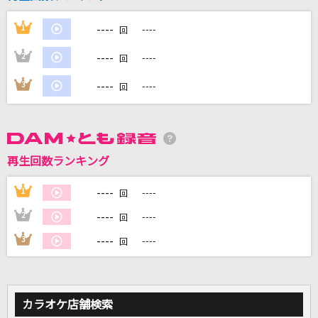
----
1
----
回
----
2
----
回
DAMに会員登録・ログインして
カラオケをもっと楽しもう！
----
3
----
回
再生回数ランキング
自宅でカラオケ歌い放題！
家族や友達と一緒に！練習にも！
----
1
----
回
----
2
----
回
----
3
----
回
カラオケ店舗検索