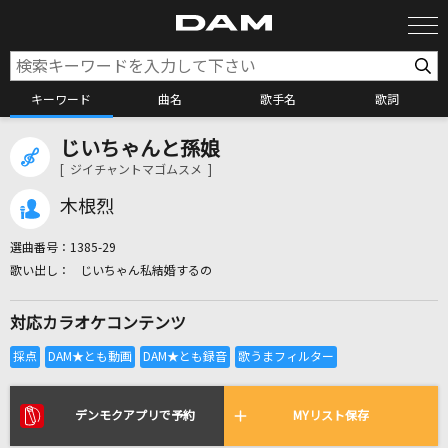
キーワード
曲名
歌手名
歌詞
じいちゃんと孫娘
カラオケ検索
[ ジイチャントマゴムスメ ]
木根烈
カラオケ店舗検索
選曲番号：
1385-29
じいちゃん私結婚するの
カラオケリクエスト
対応カラオケコンテンツ
全国りれき
リアルタイムで歌われている曲の一覧
デンモクアプリで予約
MYリスト保存