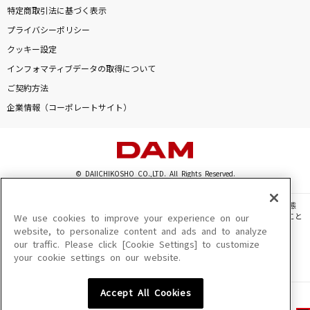
特定商取引法に基づく表示
プライバシーポリシー
クッキー設定
インフォマティブデータの取得について
ご契約方法
企業情報（コーポレートサイト）
© DAIICHIKOSHO CO.,LTD. All Rights Reserved.
このサイトに掲載されている一切の文章・画像・写真・動画・音声等を、手段や形態
を問わず、著作権法の定める範囲を超えて無断で複製、転載、ファイル化などすること
We use cookies to improve your experience on our
を禁じます。
website, to personalize content and ads and to analyze
our traffic. Please click [Cookie Settings] to customize
楽曲及びコンテンツは、機種によりご利用いただけない場合があります。
your cookie settings on our website.
楽曲及びコンテンツの配信日、配信内容が変更になる場合があります。
楽曲によりMYリスト保存ができない場合があります。
Accept All Cookies
JASRAC許諾番号
6602250213Y31015 6602250112Y38026 6602250240Y31015