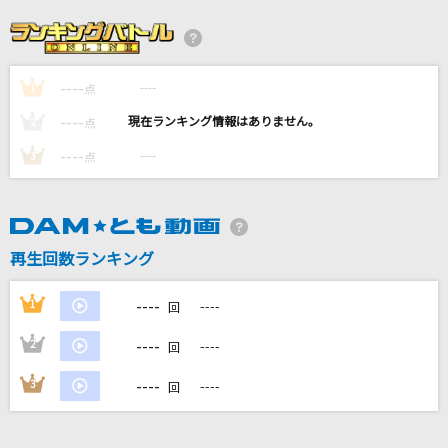
TEST ME
ちゃんみな
----
----
1
[オリカラ]心を開いて
点
ZARD
----
----
2
点
----
----
3
点
恋しさと せつなさと 心強さと
篠原涼子with t.komuro
[生音]星座になれたら
再生回数ランキング
結束バンド
----
1
----
回
もっと見る
----
2
----
回
DAMの新曲・ランキングなど
----
3
----
回
カラオケ最新情報をチェック！