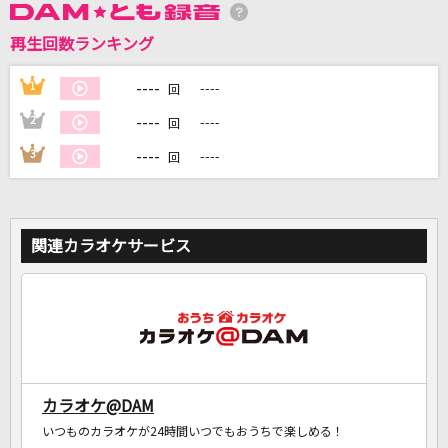
再生回数ランキング
DAMに会員登録・ログインして
カラオケをもっと楽しもう！
----
1
----
回
----
2
----
回
----
3
----
回
自宅でカラオケ歌い放題！
家族や友達と一緒に！練習にも！
関連カラオケサービス
カラオケ@DAM
いつものカラオケが24時間いつでもおうちで楽しめる！