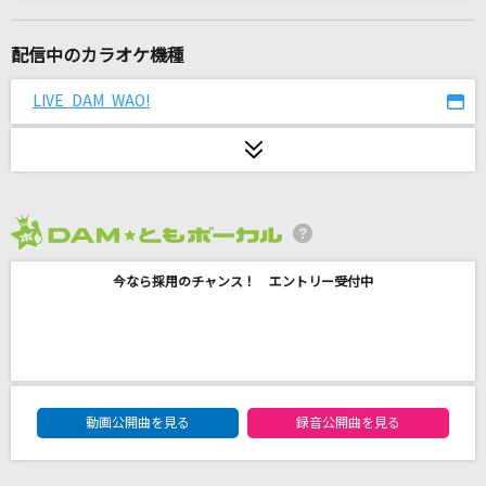
[生音]青と夏
Mrs. GREEN APPLE
配信中のカラオケ機種
[良音]三日月
LIVE DAM WAO!
絢香
1/6-genesis mix-
ぼーかりおどP(noa) feat.初音ミク
2026年8月度
え?あぁ、そう。
今なら採用のチャンス！ エントリー受付中
蝶々P feat.初音ミク
くままは屈強
くまま
DAM★ともボーカルエントリーランキング
私は最強
動画公開曲を見る
録音公開曲を見る
Mrs. GREEN APPLE