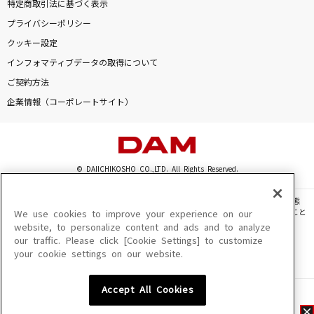
特定商取引法に基づく表示
プライバシーポリシー
クッキー設定
インフォマティブデータの取得について
ご契約方法
企業情報（コーポレートサイト）
© DAIICHIKOSHO CO.,LTD. All Rights Reserved.
このサイトに掲載されている一切の文章・画像・写真・動画・音声等を、手段や形態
を問わず、著作権法の定める範囲を超えて無断で複製、転載、ファイル化などすること
We use cookies to improve your experience on our
を禁じます。
website, to personalize content and ads and to analyze
our traffic. Please click [Cookie Settings] to customize
楽曲及びコンテンツは、機種によりご利用いただけない場合があります。
your cookie settings on our website.
楽曲及びコンテンツの配信日、配信内容が変更になる場合があります。
楽曲によりMYリスト保存ができない場合があります。
Accept All Cookies
JASRAC許諾番号
6602250213Y31015 6602250112Y38026 6602250240Y31015
6602250241Y45122