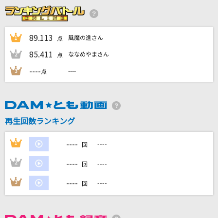
夏の終りのハーモニー
玉置浩二
89.113
風魔の進さん
1
点
[生音]楓
85.411
ななめやまさん
2
点
スピッツ
----
----
3
点
1991(ビデオクリップバージョン)
米津玄師
[生音]大ちゃん数え唄
再生回数ランキング
吉田よしみ
----
1
----
回
もっと見る
----
2
----
回
DAMの新曲・ランキングなど
----
3
----
回
カラオケ最新情報をチェック！