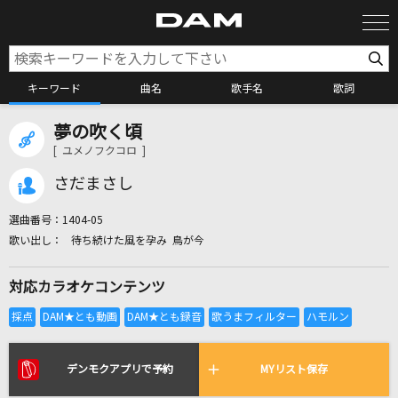
キーワード
曲名
歌手名
歌詞
夢の吹く頃
カラオケ検索
[ ユメノフクコロ ]
さだまさし
カラオケ店舗検索
選曲番号：
1404-05
待ち続けた風を孕み 鳥が今
カラオケリクエスト
対応カラオケコンテンツ
全国りれき
リアルタイムで歌われている曲の一覧
デンモクアプリで予約
MYリスト保存