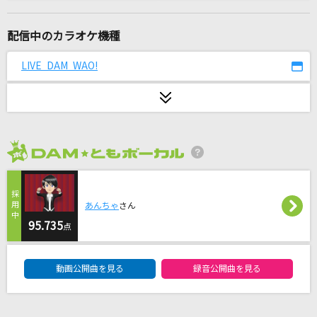
[生音]DiNA
優里
配信中のカラオケ機種
物凄い狂っとるフランちゃんが物凄いうた
LIVE DAM WAO!
Halozy feat. ななひら
咲かせや咲かせ
EGOIST
2026年8月度
[生音]幸せ
back number
あんちゃ
さん
[生音]GIFT
95.735
点
Mr.Children
DAM★ともボーカルエントリーランキング
動画公開曲を見る
録音公開曲を見る
ベテルギウス
優里