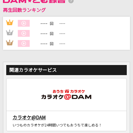
再生回数ランキング
DAMに会員登録・ログインして
カラオケをもっと楽しもう！
----
1
----
回
----
2
----
回
----
3
----
回
自宅でカラオケ歌い放題！
家族や友達と一緒に！練習にも！
関連カラオケサービス
カラオケ@DAM
いつものカラオケが24時間いつでもおうちで楽しめる！