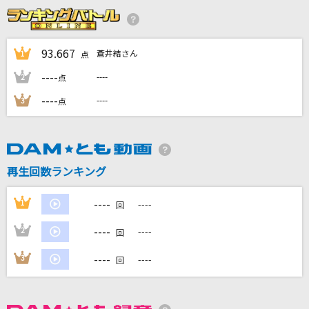
制服のマネキン
乃木坂46
93.667
蒼井結さん
1
点
[生音]あの紙ヒコーキ くもり空わって
----
----
2
点
19
----
----
3
点
[生音]部屋
シャイトープ
夏祭り
再生回数ランキング
Whiteberry
----
1
----
回
もっと見る
----
2
----
回
DAMの新曲・ランキングなど
----
3
----
回
カラオケ最新情報をチェック！