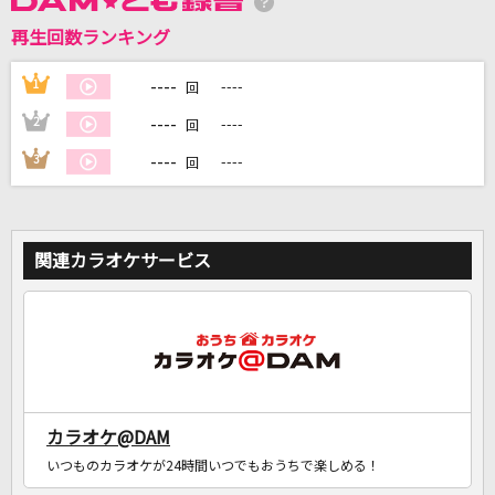
再生回数ランキング
DAMに会員登録・ログインして
カラオケをもっと楽しもう！
----
1
----
回
----
2
----
回
----
3
----
回
自宅でカラオケ歌い放題！
家族や友達と一緒に！練習にも！
関連カラオケサービス
カラオケ@DAM
いつものカラオケが24時間いつでもおうちで楽しめる！