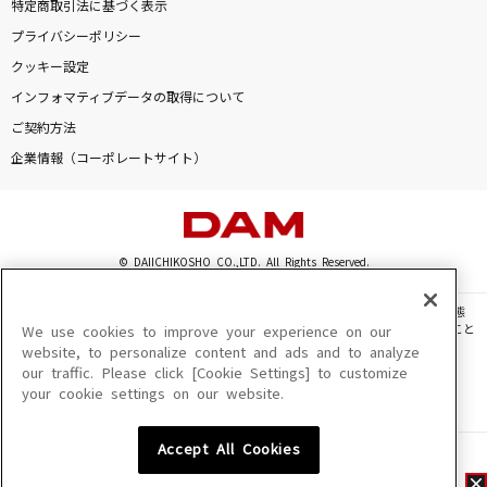
特定商取引法に基づく表示
プライバシーポリシー
クッキー設定
インフォマティブデータの取得について
ご契約方法
企業情報（コーポレートサイト）
© DAIICHIKOSHO CO.,LTD. All Rights Reserved.
このサイトに掲載されている一切の文章・画像・写真・動画・音声等を、手段や形態
を問わず、著作権法の定める範囲を超えて無断で複製、転載、ファイル化などすること
We use cookies to improve your experience on our
を禁じます。
website, to personalize content and ads and to analyze
our traffic. Please click [Cookie Settings] to customize
楽曲及びコンテンツは、機種によりご利用いただけない場合があります。
your cookie settings on our website.
楽曲及びコンテンツの配信日、配信内容が変更になる場合があります。
楽曲によりMYリスト保存ができない場合があります。
Accept All Cookies
JASRAC許諾番号
6602250213Y31015 6602250112Y38026 6602250240Y31015
6602250241Y45122