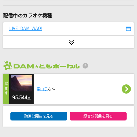
[生音]さよならエレジー
菅田将暉
配信中のカラオケ機種
超孤独ライオン
LIVE DAM WAO!
≒JOY
甲賀忍法帖
陰陽座
2026年8月度
[生音]紋白蝶 feat. 石原慎也 (Saucy Dog)
東京スカパラダイスオーケストラ
案山子
さん
マシュマロ(ビデオクリップバージョン)
95.544
点
DECO*27
DAM★ともボーカルエントリーランキング
動画公開曲を見る
録音公開曲を見る
よくできました◎
莉犬