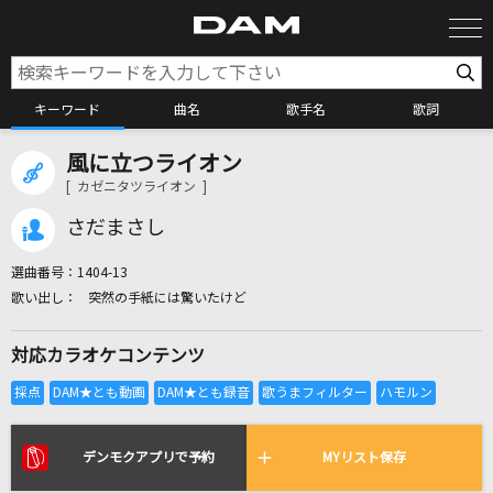
キーワード
曲名
歌手名
歌詞
風に立つライオン
カラオケ検索
[ カゼニタツライオン ]
さだまさし
カラオケ店舗検索
選曲番号：
1404-13
突然の手紙には驚いたけど
カラオケリクエスト
対応カラオケコンテンツ
全国りれき
リアルタイムで歌われている曲の一覧
デンモクアプリで予約
MYリスト保存