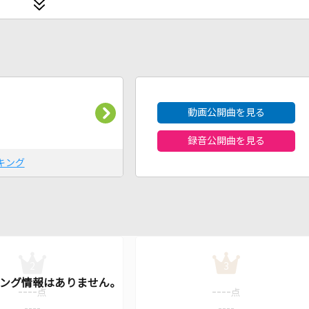
2026年8月度
動画公開曲を見る
録音公開曲を見る
キング
2
3
----
----
点
点
----
----