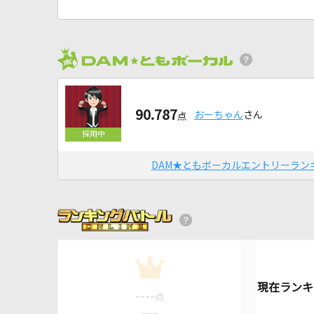
90.787
おーちゃん
さん
点
DAM★ともボーカルエントリーラン
1
----
点
----