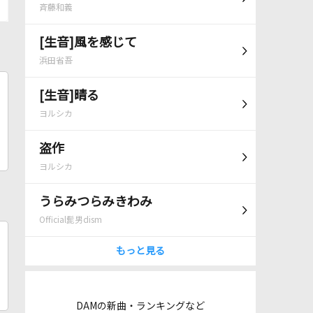
斉藤和義
[生音]風を感じて
浜田省吾
[生音]晴る
ヨルシカ
盗作
ヨルシカ
うらみつらみきわみ
Official髭男dism
もっと見る
DAMの新曲・ランキングなど