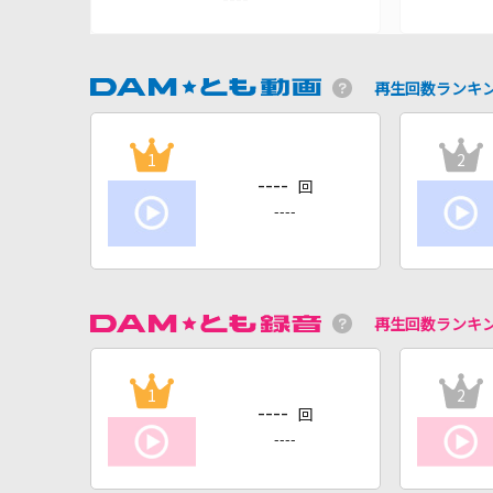
再生回数ランキ
1
2
----
回
----
再生回数ランキ
1
2
----
回
----