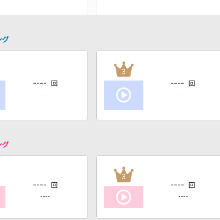
ング
3
----
----
回
回
----
----
ング
3
----
----
回
回
----
----