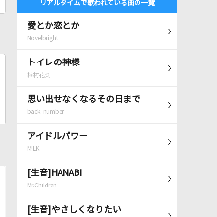
リアルタイムで歌われている曲の一覧
愛とか恋とか
Novelbright
トイレの神様
植村花菜
思い出せなくなるその日まで
back number
アイドルパワー
M!LK
[生音]HANABI
Mr.Children
[生音]やさしくなりたい