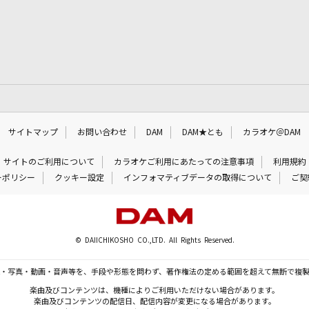
サイトマップ
お問い合わせ
DAM
DAM★とも
カラオケ＠DAM
サイトのご利用について
カラオケご利用にあたっての注意事項
利用規約
ーポリシー
クッキー設定
インフォマティブデータの取得について
ご契
© DAIICHIKOSHO CO.,LTD. All Rights Reserved.
・写真・動画・音声等を、手段や形態を問わず、著作権法の定める範囲を超えて無断で複
楽曲及びコンテンツは、機種によりご利用いただけない場合があります。
楽曲及びコンテンツの配信日、配信内容が変更になる場合があります。