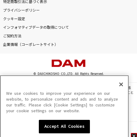
特定商取引法に基づく表示
プライバシーポリシー
クッキー設定
インフォマティブデータの取得について
ご契約方法
企業情報（コーポレートサイト）
© DAIICHIKOSHO CO.,LTD. All Rights Reserved.
このサイトに掲載されている一切の文章・画像・写真・動画・音声等を、手段や形態
を問わず、著作権法の定める範囲を超えて無断で複製、転載、ファイル化などすること
We use cookies to improve your experience on our
を禁じます。
website, to personalize content and ads and to analyze
our traffic. Please click [Cookie Settings] to customize
楽曲及びコンテンツは、機種によりご利用いただけない場合があります。
your cookie settings on our website.
楽曲及びコンテンツの配信日、配信内容が変更になる場合があります。
楽曲によりMYリスト保存ができない場合があります。
Accept All Cookies
JASRAC許諾番号
6602250213Y31015 6602250112Y38026 6602250240Y31015
6602250241Y45122