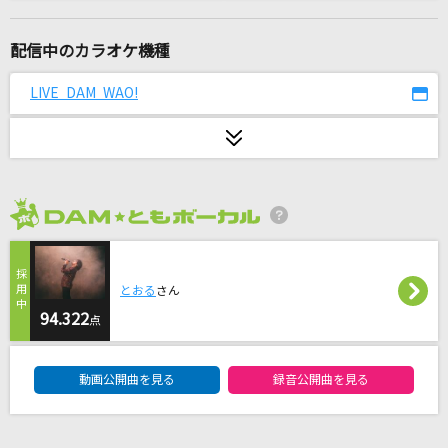
雨とカプチーノ
ヨルシカ
配信中のカラオケ機種
[生音]小さな恋のうた
LIVE DAM WAO!
MONGOL800
ほんまやで☆なんでやねん☆しらんけど
モナキ
2026年8月度
[生音]赤い糸(ビデオクリップバージョン)
コブクロ
とおる
さん
JANE DOE(ビデオクリップバージョン)
94.322
点
米津玄師, 宇多田ヒカル
DAM★ともボーカルエントリーランキング
動画公開曲を見る
録音公開曲を見る
[生音]Who...(ayumi hamasaki COUNTDOWN L
IVE 2012-2013 A～WAKE UP～)
浜崎あゆみ