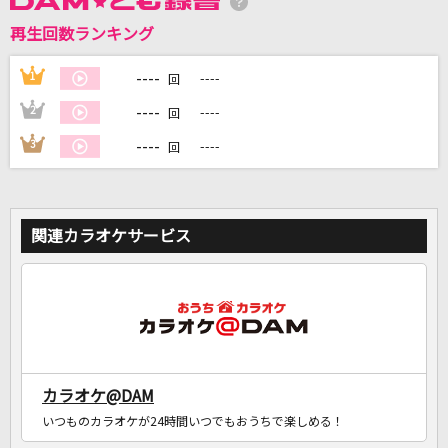
再生回数ランキング
----
1
----
DAMに会員登録・ログインして
回
カラオケをもっと楽しもう！
----
2
----
回
----
3
----
回
自宅でカラオケ歌い放題！
家族や友達と一緒に！練習にも！
関連カラオケサービス
カラオケ@DAM
いつものカラオケが24時間いつでもおうちで楽しめる！