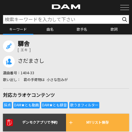
キーワード
曲名
歌手名
歌詞
驛舎
カラオケ検索
[ エキ ]
さだまさし
カラオケ店舗検索
選曲番号：
1404-33
君の手荷物は 小さな包みが
カラオケリクエスト
対応カラオケコンテンツ
全国りれき
リアルタイムで歌われている曲の一覧
デンモクアプリで予約
MYリスト保存