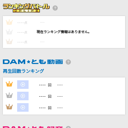
花束
back number
----
----
1
点
----
マリーゴールド
----
2
点
あいみょん
----
----
3
点
[生音]星座になれたら
結束バンド
再生回数ランキング
夜咄ディセイブ
じん(自然の敵P) feat.IA
----
1
----
回
もっと見る
----
2
----
回
----
3
----
回
DAMの新曲・ランキングなど
カラオケ最新情報をチェック！