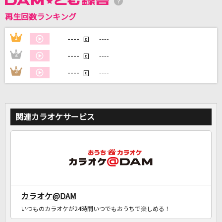
再生回数ランキング
----
1
----
回
DAMに会員登録・ログインして
----
2
----
回
カラオケをもっと楽しもう！
----
3
----
回
自宅でカラオケ歌い放題！
関連カラオケサービス
家族や友達と一緒に！練習にも！
カラオケ@DAM
いつものカラオケが24時間いつでもおうちで楽しめる！