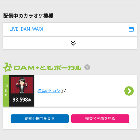
[生音]NO,Thank You!
放課後ティータイム
配信中のカラオケ機種
名前を呼ぶよ
LIVE DAM WAO!
ラックライフ
世界に一つだけの花
SMAP
2026年8月度
[生音]糸
中島みゆき
横浜のヒロシ
さん
[生音]Everything
93.598
点
Misia
DAM★ともボーカルエントリーランキング
動画公開曲を見る
録音公開曲を見る
ア・プリオリ
Mrs. GREEN APPLE