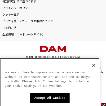
特定商取引法に基づく表示
プライバシーポリシー
クッキー設定
インフォマティブデータの取得について
ご契約方法
企業情報（コーポレートサイト）
© DAIICHIKOSHO CO.,LTD. All Rights Reserved.
このサイトに掲載されている一切の文章・画像・写真・動画・音声等を、手段や形態
を問わず、著作権法の定める範囲を超えて無断で複製、転載、ファイル化などすること
We use cookies to improve your experience on our
を禁じます。
website, to personalize content and ads and to analyze
our traffic. Please click [Cookie Settings] to customize
楽曲及びコンテンツは、機種によりご利用いただけない場合があります。
your cookie settings on our website.
楽曲及びコンテンツの配信日、配信内容が変更になる場合があります。
楽曲によりMYリスト保存ができない場合があります。
Accept All Cookies
JASRAC許諾番号
6602250213Y31015 6602250112Y38026 6602250240Y31015
6602250241Y45122