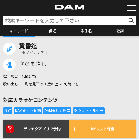
キーワード
曲名
歌手名
歌詞
黄昏迄
カラオケ検索
[ タソガレマデ ]
さだまさし
カラオケ店舗検索
選曲番号：
1404-70
海を見下ろす丘の上は 何時でも
カラオケリクエスト
対応カラオケコンテンツ
全国りれき
リアルタイムで歌われている曲の一覧
デンモクアプリで予約
MYリスト保存