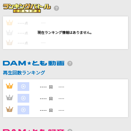
[生音]愛は眠らないHave You Never Been Mell
ow
椎名恵
----
----
1
点
----
#あくあ色ぱれっと
----
2
点
湊あくあ
----
----
3
点
花になって(TVアニメ『薬屋のひとりごと』バー
ジョン)
緑黄色社会
再生回数ランキング
magnet
----
1
----
回
minato feat.初音ミク&巡音ルカ
----
2
----
回
もっと見る
----
3
----
回
DAMの新曲・ランキングなど
カラオケ最新情報をチェック！