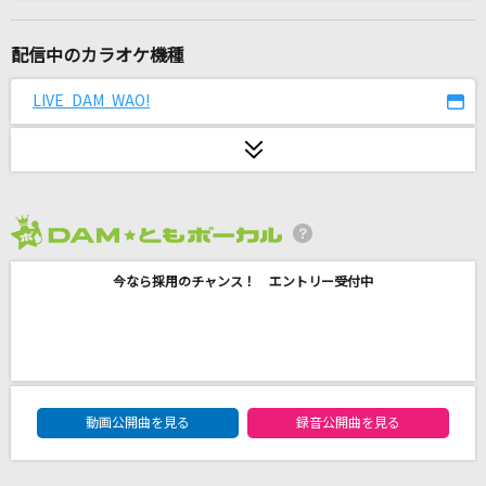
誘惑
GLAY
配信中のカラオケ機種
ピースサイン
LIVE DAM WAO!
米津玄師
I(ビデオクリップバージョン)
BUMP OF CHICKEN
2026年8月度
[生音]アイデア(ビデオクリップバージョン)
今なら採用のチャンス！ エントリー受付中
星野 源
First Love
宇多田ヒカル
DAM★ともボーカルエントリーランキング
最後の雨
動画公開曲を見る
録音公開曲を見る
中西保志