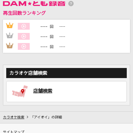
再生回数ランキング
DAMに会員登録・ログインして
カラオケをもっと楽しもう！
----
1
----
回
----
2
----
回
----
3
----
回
自宅でカラオケ歌い放題！
家族や友達と一緒に！練習にも！
カラオケ店舗検索
店舗検索
カラオケ検索
「アイオイ」の詳細
サイトマップ