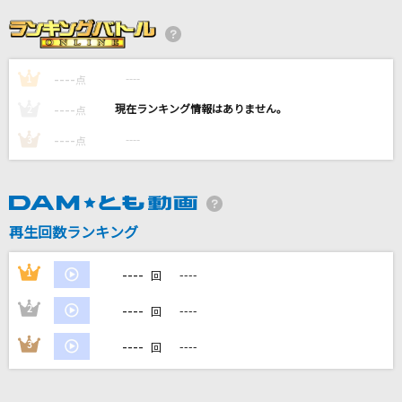
アイウタ
音田雅則
----
----
1
Real Force
点
ELISA
----
----
2
点
----
----
3
点
大きな古時計
平井堅
あやふやロマンティック
再生回数ランキング
ルルネージュ
----
1
----
回
もっと見る
----
2
----
回
DAMの新曲・ランキングなど
----
3
----
回
カラオケ最新情報をチェック！