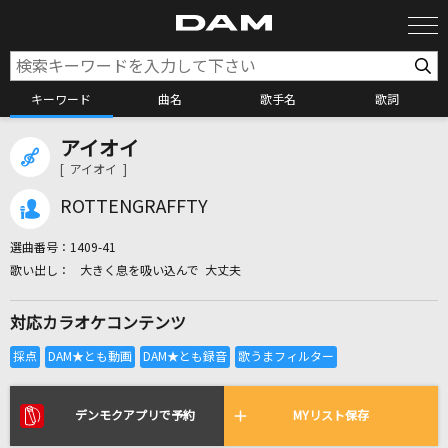
キーワード
曲名
歌手名
歌詞
アイオイ
カラオケ検索
[ アイオイ ]
ROTTENGRAFFTY
カラオケ店舗検索
選曲番号：
1409-41
大きく息を吸い込んで 大丈夫
カラオケリクエスト
対応カラオケコンテンツ
全国りれき
リアルタイムで歌われている曲の一覧
デンモクアプリで予約
MYリスト保存