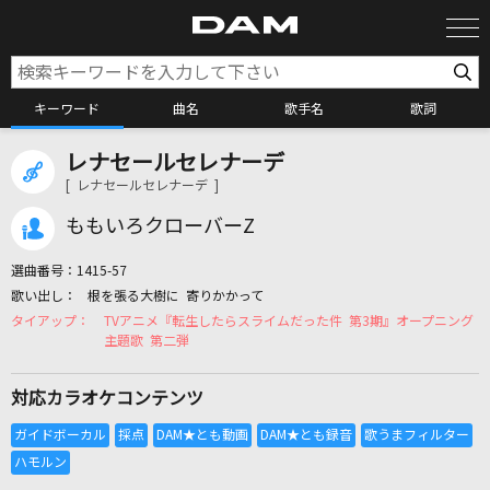
キーワード
曲名
歌手名
歌詞
レナセールセレナーデ
カラオケ検索
[ レナセールセレナーデ ]
ももいろクローバーZ
カラオケ店舗検索
選曲番号：
1415-57
根を張る大樹に 寄りかかって
カラオケリクエスト
TVアニメ『転生したらスライムだった件 第3期』オープニング
主題歌 第二弾
全国りれき
対応カラオケコンテンツ
リアルタイムで歌われている曲の一覧