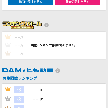
動画公開曲を見る
録音公開曲を見る
青の朔日
BUMP OF CHICKEN
桜が丘女子高等学校校歌[Rock Ver.]
放課後ティータイム
----
----
1
点
風と町
----
----
2
点
Mrs. GREEN APPLE
----
----
3
点
WanteD! WanteD!
Mrs. GREEN APPLE
もっと見る
再生回数ランキング
----
1
----
DAMの新曲・ランキングなど
回
カラオケ最新情報をチェック！
----
2
----
回