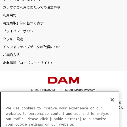
カラオケご利用にあたっての注意事項
利用規約
特定商取引法に基づく表示
プライバシーポリシー
クッキー設定
インフォマティブデータの取得について
ご契約方法
企業情報（コーポレートサイト）
© DAIICHIKOSHO CO.,LTD. All Rights Reserved.
このサイトに掲載されている一切の文章・画像・写真・動画・音声等を、手段や形態
を問わず、著作権法の定める範囲を超えて無断で複製、転載、ファイル化などすること
We use cookies to improve your experience on our
を禁じます。
website, to personalize content and ads and to analyze
our traffic. Please click [Cookie Settings] to customize
楽曲及びコンテンツは、機種によりご利用いただけない場合があります。
your cookie settings on our website.
楽曲及びコンテンツの配信日、配信内容が変更になる場合があります。