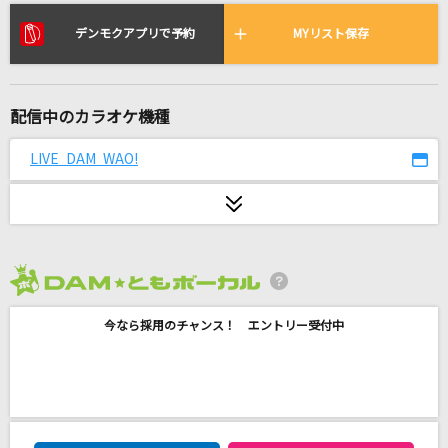
黒毛和牛上塩タン焼680円
大塚 愛
デンモクアプリで予約
MYリスト保存
Beautiful days
嵐(アラシ)
配信中のカラオケ機種
Rebellion
LIVE DAM WAO!
SixTONES
鱗(うろこ)
秦 基博
2026年8月度
夏色
今なら採用のチャンス！ エントリー受付中
ゆず
Street Blues
SUPER EIGHT
DAM★ともボーカルエントリーランキング