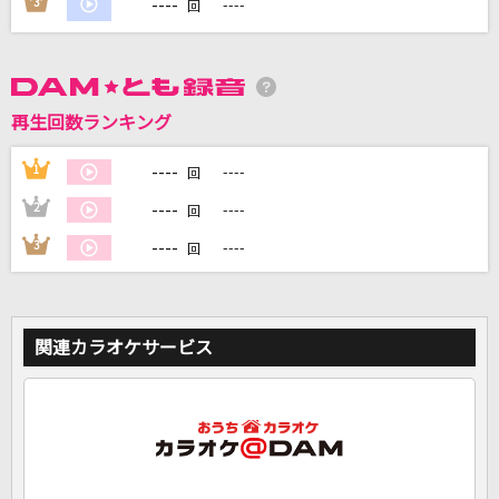
----
3
----
回
DAMに会員登録・ログインして
カラオケをもっと楽しもう！
再生回数ランキング
----
1
----
回
自宅でカラオケ歌い放題！
----
2
----
回
家族や友達と一緒に！練習にも！
----
3
----
回
関連カラオケサービス