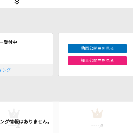
2026年8月度
ー受付中
動画公開曲を見る
録音公開曲を見る
キング
2
3
----
----
点
点
----
----