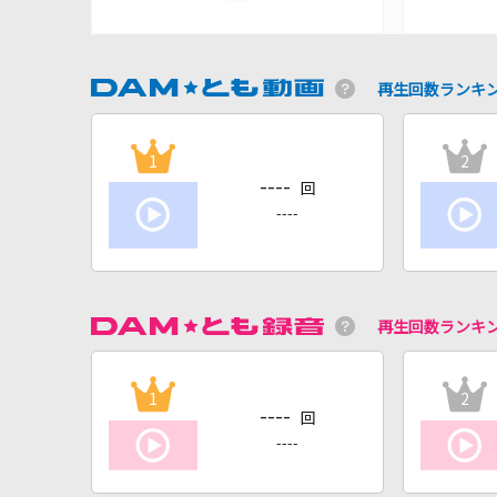
再生回数ランキ
1
2
----
回
----
再生回数ランキ
1
2
----
回
----