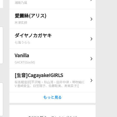
湘南乃風
愛麗絲(アリス)
米津玄師
ダイヤノカガヤキ
七海うらら
Vanilla
GACKT(Gackt)
[生音]Cagayake!GIRLS
桜高軽音部[平沢唯・秋山澪・田井中律・琴吹紬(C
V:豊崎愛生、日笠陽子、佐藤聡美、寿美菜子)]
もっと見る