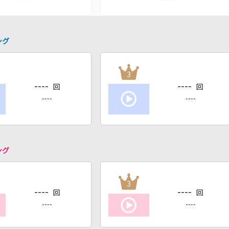
ング
3
----
----
回
回
----
----
ング
3
----
----
回
回
----
----