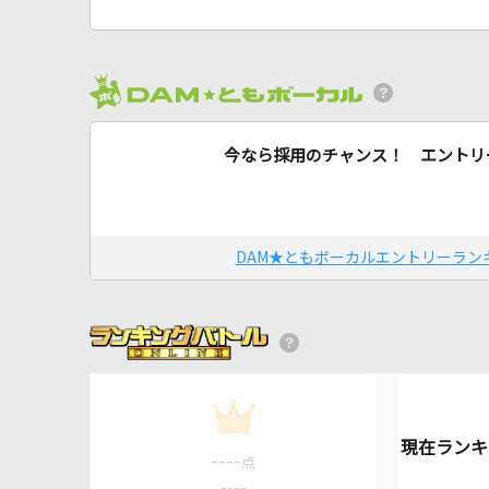
今なら採用のチャンス！ エントリ
DAM★ともボーカルエントリーラン
1
----
点
----