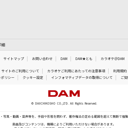
詳細
サイトマップ
お問い合わせ
DAM
DAM★とも
カラオケ＠DAM
サイトのご利用について
カラオケご利用にあたっての注意事項
利用規約
ーポリシー
クッキー設定
インフォマティブデータの取得について
ご契
© DAIICHIKOSHO CO.,LTD. All Rights Reserved.
・写真・動画・音声等を、手段や形態を問わず、著作権法の定める範囲を超えて無断で複
楽曲及びコンテンツは、機種によりご利用いただけない場合があります。