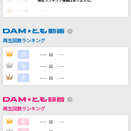
----
----
2
点
ゆめうつつ
----
----
3
点
米津玄師
TEST ME
ちゃんみな
再生回数ランキング
ミックスナッツ
----
1
----
回
Official髭男dism
----
2
----
回
[生音]乙女座宮
----
3
----
回
山口百恵
もっと見る
再生回数ランキング
DAMの新曲・ランキングなど
カラオケ最新情報をチェック！
----
1
----
回