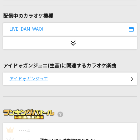
REMEMBER(Eyes Of Children)
PERSONZ
配信中のカラオケ機種
眠り姫
LIVE DAM WAO!
SEKAI NO OWARI(世界の終わり)
アメイジンググレイス
sanetii
アイドォガンジュエ(生音)に関連するカラオケ楽曲
[生音]ベテルギウス
アイドォガンジュエ
優里
PERFECT HUMAN
RADIO FISH
キミダケファースト
----
シクフォニ
----
1
点