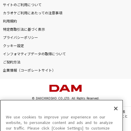
サイトのご利用について
カラオケご利用にあたっての注意事項
利用規約
特定商取引法に基づく表示
プライバシーポリシー
クッキー設定
インフォマティブデータの取得について
ご契約方法
企業情報（コーポレートサイト）
© DAIICHIKOSHO CO.,LTD. All Rights Reserved.
このサイトに掲載されている一切の文章・画像・写真・動画・音声等を、手段や形態
を問わず、著作権法の定める範囲を超えて無断で複製、転載、ファイル化などすること
We use cookies to improve your experience on our
を禁じます。
website, to personalize content and ads and to analyze
our traffic. Please click [Cookie Settings] to customize
楽曲及びコンテンツは、機種によりご利用いただけない場合があります。