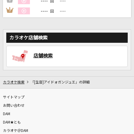
----
2
----
回
----
3
----
回
DAMに会員登録・ログインして
カラオケをもっと楽しもう！
カラオケ店舗検索
自宅でカラオケ歌い放題！
店舗検索
家族や友達と一緒に！練習にも！
カラオケ検索
「[生音]アイドォガンジュエ」の詳細
サイトマップ
お問い合わせ
DAM
DAM★とも
カラオケ＠DAM