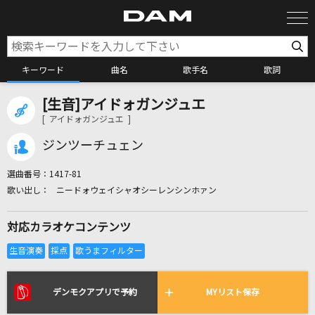
キーワード
曲名
歌手名
歌詞
[生音]アイドォガンジュエ
カラオケ検索
[ アイドォガンジュエ ]
ジンツーチュェン
カラオケ店舗検索
選曲番号：
1417-81
ニードォウェイシャオシーレンシンホァン
カラオケリクエスト
対応カラオケコンテンツ
全国りれき
リアルタイムで歌われている曲の一覧
デンモクアプリで予約
MYリスト保存