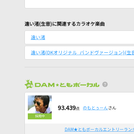
遠い渚(生音)に関連するカラオケ楽曲
遠い渚
遠い渚(DKオリジナル バンドヴァージョン)(生音
93.439
のもとぅーん
さん
点
DAM★ともボーカルエントリーラン