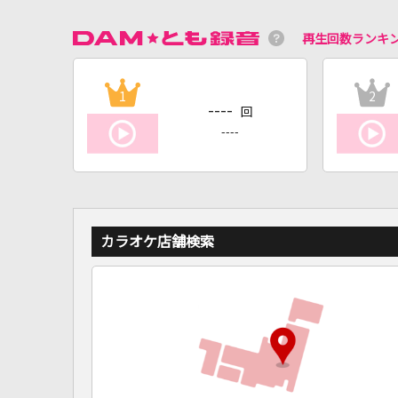
再生回数ランキ
1
2
----
回
----
カラオケ店舗検索