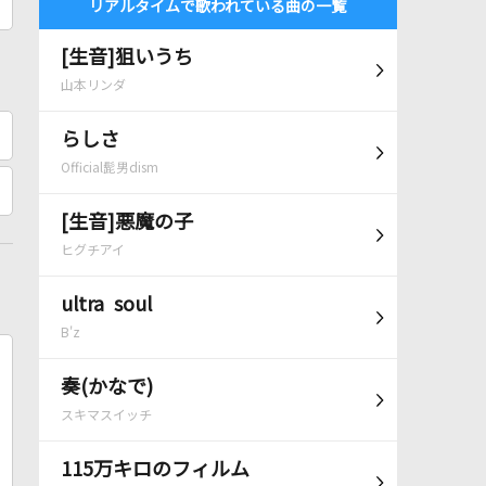
リアルタイムで歌われている曲の一覧
[生音]狙いうち
山本リンダ
らしさ
Official髭男dism
[生音]悪魔の子
ヒグチアイ
ultra soul
B'z
奏(かなで)
スキマスイッチ
115万キロのフィルム