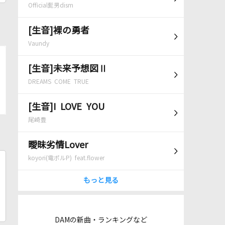
Official髭男dism
[生音]裸の勇者
Vaundy
[生音]未来予想図Ⅱ
DREAMS COME TRUE
[生音]I LOVE YOU
尾崎豊
曖昧劣情Lover
koyori(電ポルP) feat.flower
もっと見る
DAMの新曲・ランキングなど