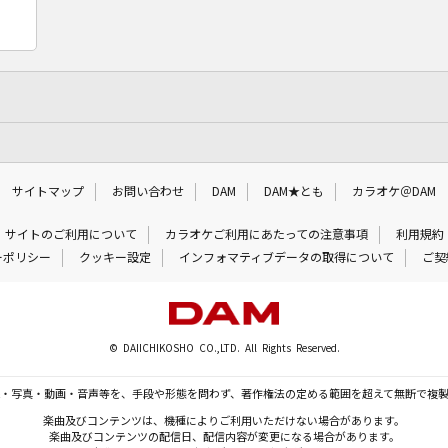
サイトマップ
お問い合わせ
DAM
DAM★とも
カラオケ＠DAM
サイトのご利用について
カラオケご利用にあたっての注意事項
利用規約
ーポリシー
クッキー設定
インフォマティブデータの取得について
ご契
© DAIICHIKOSHO CO.,LTD. All Rights Reserved.
・写真・動画・音声等を、手段や形態を問わず、著作権法の定める範囲を超えて無断で複
楽曲及びコンテンツは、機種によりご利用いただけない場合があります。
楽曲及びコンテンツの配信日、配信内容が変更になる場合があります。