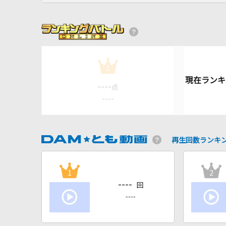
1
----
点
----
再生回数ランキ
1
2
----
回
----