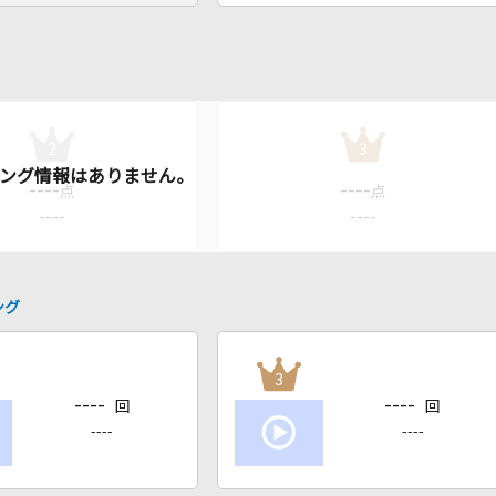
2
3
----
----
点
点
----
----
ング
3
----
----
回
回
----
----