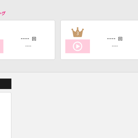
ング
3
----
----
回
回
----
----