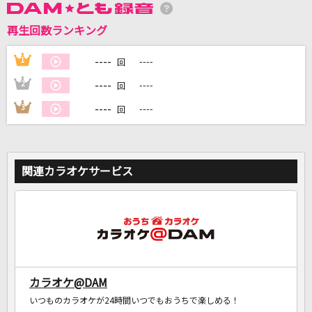
再生回数ランキング
DAMに会員登録・ログインして
カラオケをもっと楽しもう！
----
1
----
回
----
2
----
回
----
3
----
回
自宅でカラオケ歌い放題！
家族や友達と一緒に！練習にも！
関連カラオケサービス
カラオケ@DAM
いつものカラオケが24時間いつでもおうちで楽しめる！