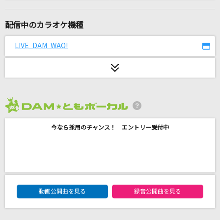
ネクロの花嫁
びす
配信中のカラオケ機種
愛してるばんざーい!
LIVE DAM WAO!
μ's
[生音]シュガーソングとビターステップ
UNISON SQUARE GARDEN
2026年8月度
[生音]愛でした。
今なら採用のチャンス！ エントリー受付中
SUPER EIGHT
脳裏上のクラッカー
ずっと真夜中でいいのに。
DAM★ともボーカルエントリーランキング
新宝島(ビデオクリップバージョン)
動画公開曲を見る
録音公開曲を見る
サカナクション