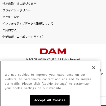
特定商取引法に基づく表示
プライバシーポリシー
クッキー設定
インフォマティブデータの取得について
ご契約方法
企業情報（コーポレートサイト）
© DAIICHIKOSHO CO.,LTD. All Rights Reserved.
このサイトに掲載されている一切の文章・画像・写真・動画・音声等を、手段や形態
を問わず、著作権法の定める範囲を超えて無断で複製、転載、ファイル化などすること
We use cookies to improve your experience on our
を禁じます。
website, to personalize content and ads and to analyze
our traffic. Please click [Cookie Settings] to customize
楽曲及びコンテンツは、機種によりご利用いただけない場合があります。
your cookie settings on our website.
楽曲及びコンテンツの配信日、配信内容が変更になる場合があります。
楽曲によりMYリスト保存ができない場合があります。
Accept All Cookies
JASRAC許諾番号
6602250213Y31015 6602250112Y38026 6602250240Y31015