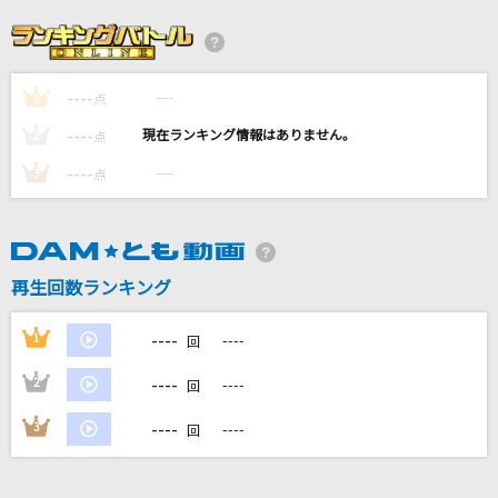
渇望
アイナ・ジ・エンド
----
----
1
FANTASTIC BABY
点
BIGBANG
----
----
2
点
----
----
3
点
[生音]瀬戸の花嫁
小柳ルミ子(rumico)
聖者の行進
再生回数ランキング
キタニタツヤ
----
1
----
回
もっと見る
----
2
----
回
DAMの新曲・ランキングなど
----
3
----
回
カラオケ最新情報をチェック！