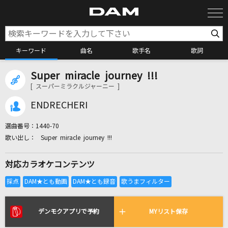
キーワード
曲名
歌手名
歌詞
Super miracle journey !!!
カラオケ検索
[ スーパーミラクルジャーニー ]
ENDRECHERI
カラオケ店舗検索
選曲番号：
1440-70
Super miracle journey !!!
カラオケリクエスト
対応カラオケコンテンツ
全国りれき
リアルタイムで歌われている曲の一覧
デンモクアプリで予約
MYリスト保存