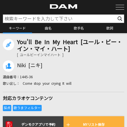
キーワード
曲名
歌手名
歌詞
You'll Be In My Heart [ユール・ビー・
カラオケ検索
イン・マイ・ハート]
[ ユールビーインマイハート ]
カラオケ店舗検索
Niki [ニキ]
選曲番号：
1445-36
カラオケリクエスト
Come stop your crying It will
対応カラオケコンテンツ
全国りれき
リアルタイムで歌われている曲の一覧
デンモクアプリで予約
MYリスト保存