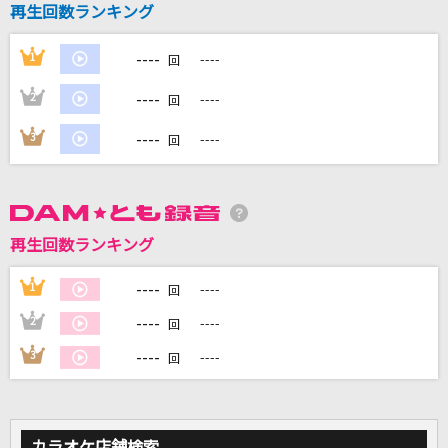
再生回数ランキング
TEST ME
----
1
----
回
ちゃんみな
----
2
----
回
ガツガツ!!
----
3
----
串田アキラ
回
BaBaBa Burning Love！
アンジュルム
再生回数ランキング
[生音]ボクノート
----
1
----
スキマスイッチ
回
----
2
----
回
もっと見る
----
3
----
回
DAMの新曲・ランキングなど
カラオケ最新情報をチェック！
カラオケ店舗検索