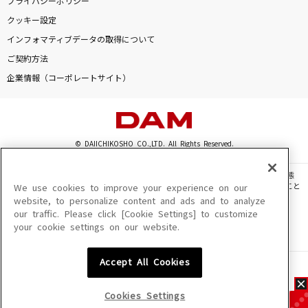
プライバシーポリシー
クッキー設定
インフォマティブデータの取得について
ご契約方法
企業情報（コーポレートサイト）
© DAIICHIKOSHO CO.,LTD. All Rights Reserved.
このサイトに掲載されている一切の文章・画像・写真・動画・音声等を、手段や形態
を問わず、著作権法の定める範囲を超えて無断で複製、転載、ファイル化などすること
We use cookies to improve your experience on our
を禁じます。
website, to personalize content and ads and to analyze
our traffic. Please click [Cookie Settings] to customize
楽曲及びコンテンツは、機種によりご利用いただけない場合があります。
your cookie settings on our website.
楽曲及びコンテンツの配信日、配信内容が変更になる場合があります。
楽曲によりMYリスト保存ができない場合があります。
Accept All Cookies
JASRAC許諾番号
6602250213Y31015 6602250112Y38026 6602250240Y31015
6602250241Y45122
Cookies Settings