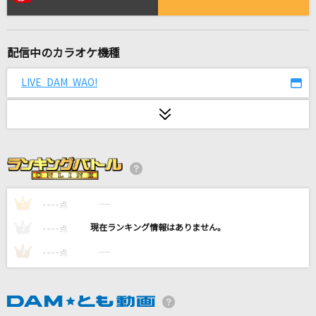
[生音]恋しさと せつなさと 心強さと(ストリー
トファイターII MOVIE ver.)
篠原涼子with t.komuro
配信中のカラオケ機種
らしさ
LIVE DAM WAO!
Official髭男dism
わたがし
back number
[生音]TSUNAMI
サザンオールスターズ
----
----
1
点
----
----
2
点
夜に傷ついて
----
----
3
点
アン・ルイス
[良音]モノクロのキス
シド