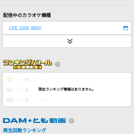
ビリミリオン
優里
配信中のカラオケ機種
[生音]猫
LIVE DAM WAO!
DISH//
流転の花
伍代夏子
[良音]HEAVEN
浜崎あゆみ
----
----
1
点
----
----
2
点
[生音]恋人ごっこ
----
----
3
点
マカロニえんぴつ
４分間だけ時間をください
timelesz
再生回数ランキング