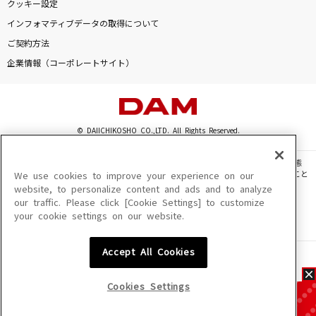
クッキー設定
インフォマティブデータの取得について
ご契約方法
企業情報（コーポレートサイト）
© DAIICHIKOSHO CO.,LTD. All Rights Reserved.
このサイトに掲載されている一切の文章・画像・写真・動画・音声等を、手段や形態
を問わず、著作権法の定める範囲を超えて無断で複製、転載、ファイル化などすること
We use cookies to improve your experience on our
を禁じます。
website, to personalize content and ads and to analyze
our traffic. Please click [Cookie Settings] to customize
楽曲及びコンテンツは、機種によりご利用いただけない場合があります。
your cookie settings on our website.
楽曲及びコンテンツの配信日、配信内容が変更になる場合があります。
楽曲によりMYリスト保存ができない場合があります。
Accept All Cookies
JASRAC許諾番号
6602250213Y31015 6602250112Y38026 6602250240Y31015
6602250241Y45122
Cookies Settings
NexTone許諾番号
ID000002945 ID000002947 ID000002937 ID000002938