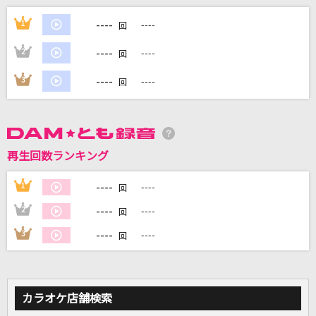
[生音]冬と春
----
1
----
回
back number
----
2
----
回
[生音]青と夏
----
3
----
回
Mrs. GREEN APPLE
18～eighteen～
福山雅治
再生回数ランキング
[生音]恋におちて-Fall in love-
----
1
----
回
小林明子
----
2
----
回
もっと見る
----
3
----
回
DAMの新曲・ランキングなど
カラオケ最新情報をチェック！
カラオケ店舗検索