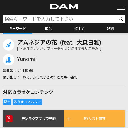
キーワード
曲名
歌手名
歌詞
アムネジアの花 (feat. 大森日雅)
カラオケ検索
[ アムネジアノハナフィーチャリングオオモリニチカ ]
Yunomi
カラオケ店舗検索
選曲番号：
1445-69
ねえ、迷っているの? この袋小路で
カラオケリクエスト
対応カラオケコンテンツ
全国りれき
リアルタイムで歌われている曲の一覧
デンモクアプリで予約
MYリスト保存