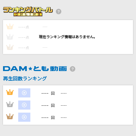
[生音]HOT LIMIT
T.M.Revolution
----
----
1
春なのに
点
柏原芳恵
----
----
2
点
----
----
3
点
笑顔
いきものがかり
愛のバクダン
再生回数ランキング
B'z
----
1
----
回
もっと見る
----
2
----
回
DAMの新曲・ランキングなど
----
3
----
回
カラオケ最新情報をチェック！