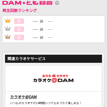
再生回数ランキング
DAMに会員登録・ログインして
カラオケをもっと楽しもう！
----
1
----
回
----
2
----
回
----
3
----
回
自宅でカラオケ歌い放題！
家族や友達と一緒に！練習にも！
関連カラオケサービス
カラオケ@DAM
いつものカラオケが24時間いつでもおうちで楽しめる！