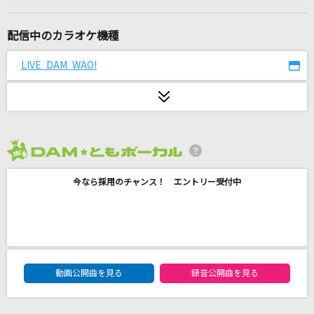
[生音]海の声
浦島太郎(桐谷健太)
配信中のカラオケ機種
[生音]黄色
LIVE DAM WAO!
back number
[生音]TSUNAMI
サザンオールスターズ
2026年8月度
あゝ無情
今なら採用のチャンス！ エントリー受付中
アン・ルイス
感情革命ロックンロール
七海うらら
DAM★ともボーカルエントリーランキング
[生音]明け星
動画公開曲を見る
録音公開曲を見る
LiSA