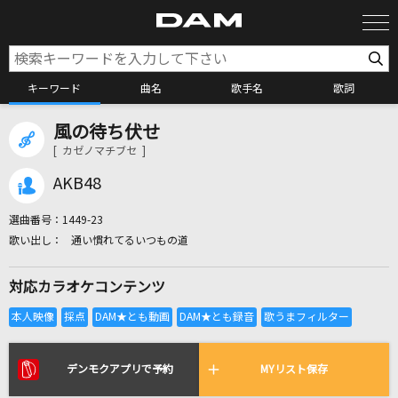
キーワード
曲名
歌手名
歌詞
風の待ち伏せ
カラオケ検索
[ カゼノマチブセ ]
AKB48
カラオケ店舗検索
選曲番号：
1449-23
通い慣れてるいつもの道
カラオケリクエスト
対応カラオケコンテンツ
全国りれき
リアルタイムで歌われている曲の一覧
デンモクアプリで予約
MYリスト保存