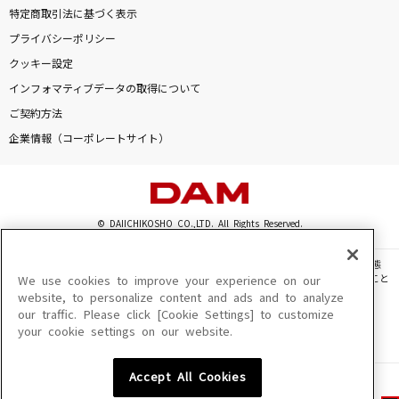
特定商取引法に基づく表示
プライバシーポリシー
クッキー設定
インフォマティブデータの取得について
ご契約方法
企業情報（コーポレートサイト）
© DAIICHIKOSHO CO.,LTD. All Rights Reserved.
このサイトに掲載されている一切の文章・画像・写真・動画・音声等を、手段や形態
を問わず、著作権法の定める範囲を超えて無断で複製、転載、ファイル化などすること
We use cookies to improve your experience on our
を禁じます。
website, to personalize content and ads and to analyze
our traffic. Please click [Cookie Settings] to customize
楽曲及びコンテンツは、機種によりご利用いただけない場合があります。
your cookie settings on our website.
楽曲及びコンテンツの配信日、配信内容が変更になる場合があります。
楽曲によりMYリスト保存ができない場合があります。
Accept All Cookies
JASRAC許諾番号
6602250213Y31015 6602250112Y38026 6602250240Y31015