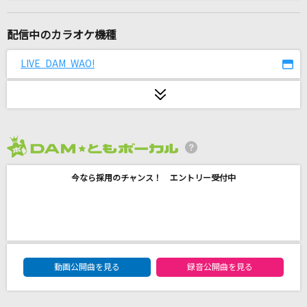
哀しい予感
岡田有希子
配信中のカラオケ機種
点描の唄(feat.井上苑子)
LIVE DAM WAO!
Mrs. GREEN APPLE
[生音]嘘
シド
2026年8月度
奏(かなで)
今なら採用のチャンス！ エントリー受付中
スキマスイッチ
Sign
Mr.Children
DAM★ともボーカルエントリーランキング
[生音]星空のディスタンス(原曲キー)
動画公開曲を見る
録音公開曲を見る
アルフィー(THE ALFEE)