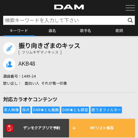
キーワード
曲名
歌手名
歌詞
振り向きざまのキッス
カラオケ検索
[ フリムキザマノキッス ]
AKB48
カラオケ店舗検索
選曲番号：
1449-24
面白い人 それが第一印象
カラオケリクエスト
対応カラオケコンテンツ
全国りれき
リアルタイムで歌われている曲の一覧
デンモクアプリで予約
MYリスト保存