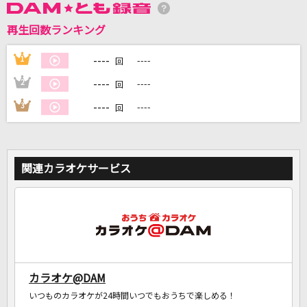
再生回数ランキング
DAMに会員登録・ログインして
カラオケをもっと楽しもう！
----
1
----
回
----
2
----
回
----
3
----
回
自宅でカラオケ歌い放題！
家族や友達と一緒に！練習にも！
関連カラオケサービス
カラオケ@DAM
いつものカラオケが24時間いつでもおうちで楽しめる！