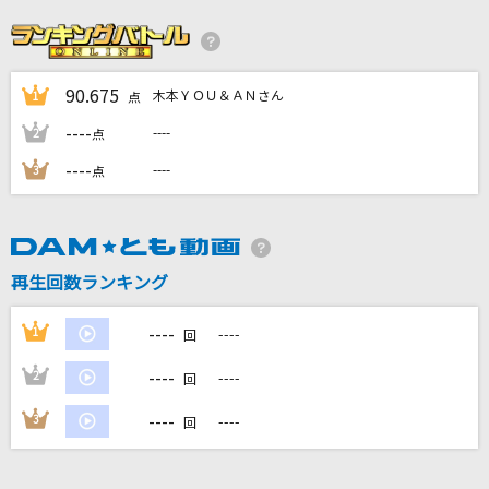
粛清マーチ
MILGRAM アマネ(CV:田中美海)
90.675
木本ＹＯＵ＆ＡＮさん
1
高嶺の花子さん
点
back number
----
----
2
点
----
----
3
点
サヨナラの意味
乃木坂46
Bunny Girl
再生回数ランキング
AKASAKI
----
1
----
回
もっと見る
----
2
----
回
DAMの新曲・ランキングなど
----
3
----
回
カラオケ最新情報をチェック！