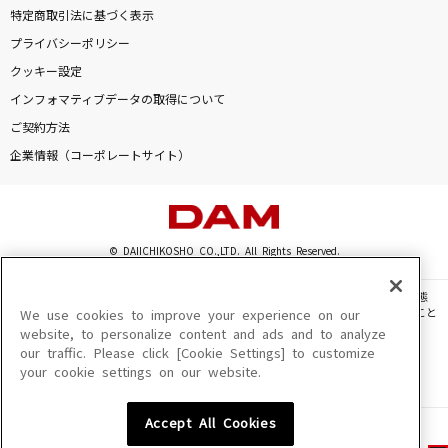
特定商取引法に基づく表示
プライバシーポリシー
クッキー設定
インフォマティブデータの取得について
ご契約方法
企業情報（コーポレートサイト）
© DAIICHIKOSHO CO.,LTD. All Rights Reserved.
このサイトに掲載されている一切の文章・画像・写真・動画・音声等を、手段や形態
を問わず、著作権法の定める範囲を超えて無断で複製、転載、ファイル化などすること
We use cookies to improve your experience on our
を禁じます。
website, to personalize content and ads and to analyze
our traffic. Please click [Cookie Settings] to customize
楽曲及びコンテンツは、機種によりご利用いただけない場合があります。
your cookie settings on our website.
楽曲及びコンテンツの配信日、配信内容が変更になる場合があります。
楽曲によりMYリスト保存ができない場合があります。
Accept All Cookies
JASRAC許諾番号
6602250213Y31015 6602250112Y38026 6602250240Y31015