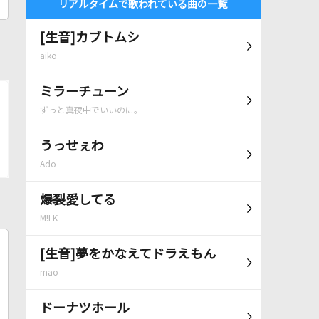
リアルタイムで歌われている曲の一覧
[生音]カブトムシ
aiko
ミラーチューン
ずっと真夜中でいいのに。
うっせぇわ
Ado
爆裂愛してる
M!LK
[生音]夢をかなえてドラえもん
mao
ドーナツホール