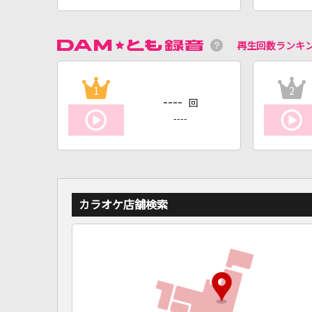
再生回数ランキ
1
2
----
回
----
カラオケ店舗検索