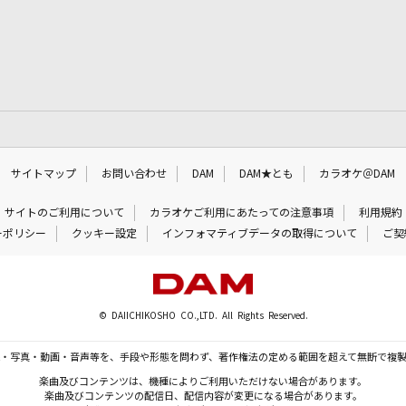
サイトマップ
お問い合わせ
DAM
DAM★とも
カラオケ＠DAM
サイトのご利用について
カラオケご利用にあたっての注意事項
利用規約
ーポリシー
クッキー設定
インフォマティブデータの取得について
ご契
© DAIICHIKOSHO CO.,LTD. All Rights Reserved.
・写真・動画・音声等を、手段や形態を問わず、著作権法の定める範囲を超えて無断で複
楽曲及びコンテンツは、機種によりご利用いただけない場合があります。
楽曲及びコンテンツの配信日、配信内容が変更になる場合があります。