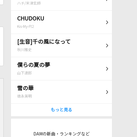
ハチ/米津玄師
CHUDOKU
Kis-My-Ft2
[生音]千の風になって
秋川雅史
僕らの夏の夢
山下達郎
雪の華
徳永英明
もっと見る
DAMの新曲・ランキングなど