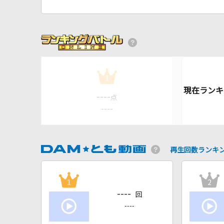
1
----
点
----
再生回数ランキ
1
2
----
回
----