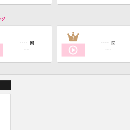
ング
3
----
----
回
回
----
----