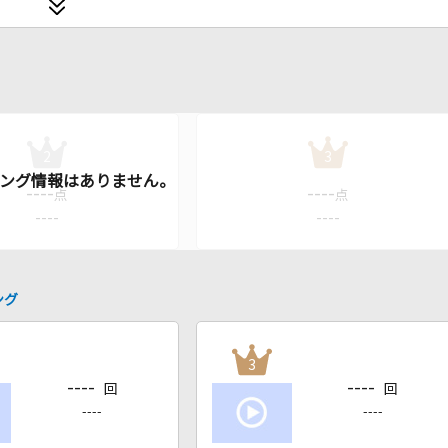
2
3
----
----
点
点
----
----
ング
3
----
----
回
回
----
----