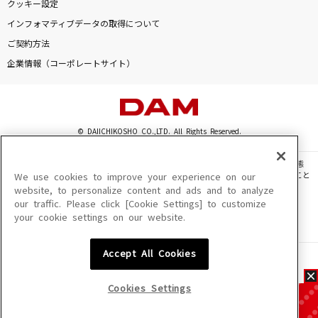
クッキー設定
インフォマティブデータの取得について
ご契約方法
企業情報（コーポレートサイト）
© DAIICHIKOSHO CO.,LTD. All Rights Reserved.
このサイトに掲載されている一切の文章・画像・写真・動画・音声等を、手段や形態
を問わず、著作権法の定める範囲を超えて無断で複製、転載、ファイル化などすること
We use cookies to improve your experience on our
を禁じます。
website, to personalize content and ads and to analyze
our traffic. Please click [Cookie Settings] to customize
楽曲及びコンテンツは、機種によりご利用いただけない場合があります。
your cookie settings on our website.
楽曲及びコンテンツの配信日、配信内容が変更になる場合があります。
楽曲によりMYリスト保存ができない場合があります。
Accept All Cookies
JASRAC許諾番号
6602250213Y31015 6602250112Y38026 6602250240Y31015
6602250241Y45122
Cookies Settings
NexTone許諾番号
ID000002945 ID000002947 ID000002937 ID000002938