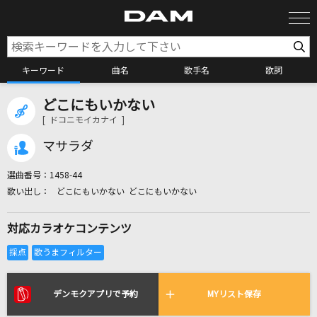
キーワード
曲名
歌手名
歌詞
どこにもいかない
カラオケ検索
[ ドコニモイカナイ ]
マサラダ
カラオケ店舗検索
選曲番号：
1458-44
どこにもいかない どこにもいかない
カラオケリクエスト
対応カラオケコンテンツ
全国りれき
リアルタイムで歌われている曲の一覧
デンモクアプリで予約
MYリスト保存