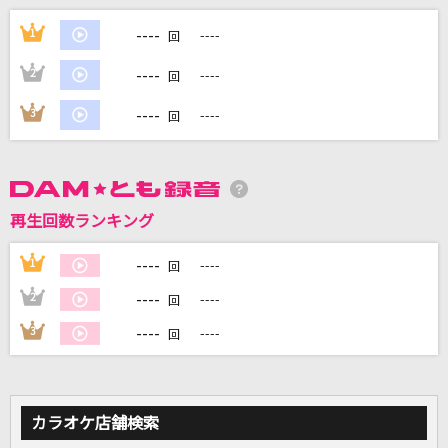
紅蓮の弓矢
----
1
----
回
Linked Horizon
----
2
----
回
ロマンティックあげるよ
----
3
----
回
橋本潮
HONEY
L'Arc-en-Ciel
再生回数ランキング
江差恋女
----
1
----
回
入山アキ子
----
2
----
回
もっと見る
----
3
----
回
DAMの新曲・ランキングなど
カラオケ最新情報をチェック！
カラオケ店舗検索