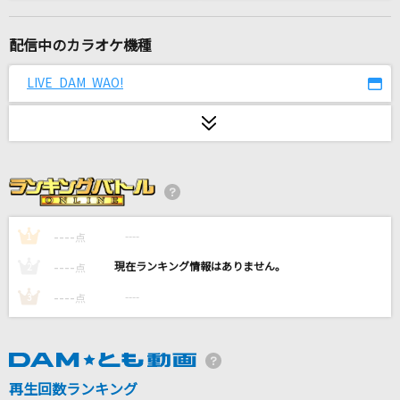
メランコリーキッチン
米津玄師
配信中のカラオケ機種
Reach Out To The Truth
LIVE DAM WAO!
平田志穂子
しわあわせ
Vaundy
夏祭り
Whiteberry
----
----
1
点
----
----
2
点
[生音]瞬き
----
----
3
点
back number
わたがし
back number
再生回数ランキング