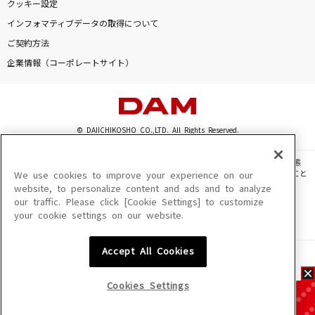
クッキー設定
インフォマティブデータの取得について
ご契約方法
企業情報（コーポレートサイト）
© DAIICHIKOSHO CO.,LTD. All Rights Reserved.
このサイトに掲載されている一切の文章・画像・写真・動画・音声等を、手段や形態
を問わず、著作権法の定める範囲を超えて無断で複製、転載、ファイル化などすること
We use cookies to improve your experience on our
を禁じます。
website, to personalize content and ads and to analyze
our traffic. Please click [Cookie Settings] to customize
楽曲及びコンテンツは、機種によりご利用いただけない場合があります。
your cookie settings on our website.
楽曲及びコンテンツの配信日、配信内容が変更になる場合があります。
楽曲によりMYリスト保存ができない場合があります。
Accept All Cookies
JASRAC許諾番号
6602250213Y31015 6602250112Y38026 6602250240Y31015
6602250241Y45122
Cookies Settings
NexTone許諾番号
ID000002945 ID000002947 ID000002937 ID000002938