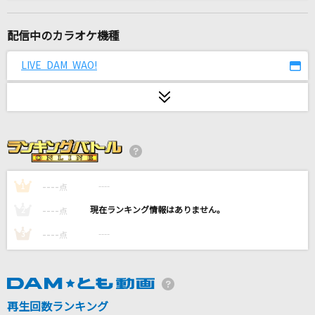
[生音]恋の季節
ピンキーとキラーズ
配信中のカラオケ機種
Step and Go
LIVE DAM WAO!
嵐(アラシ)
明日の記憶
SixTONES
オレポーズ～俺なりのラブソング～
PENGIN
----
----
1
点
----
----
2
点
[生音]泥中に咲く
----
----
3
点
ウォルピスカーター
[生音]もう恋なんてしない
槇原敬之(Makihara)
再生回数ランキング