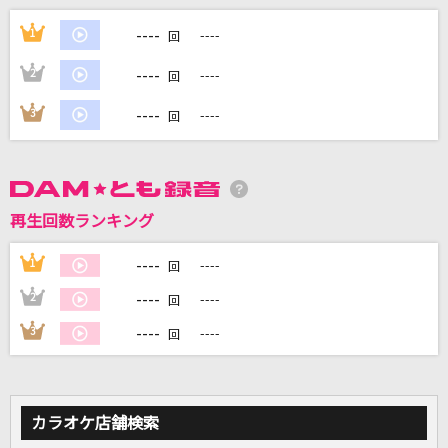
LOSER
----
1
----
回
米津玄師
----
2
----
回
花占い
----
3
----
回
Vaundy
酔いどれ知らず
Kanaria
再生回数ランキング
紫陽花
----
1
----
回
須賀亮雄
----
2
----
回
もっと見る
----
3
----
回
DAMの新曲・ランキングなど
カラオケ最新情報をチェック！
カラオケ店舗検索