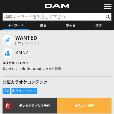
キーワード
曲名
歌手名
歌詞
WANTED
カラオケ検索
[ ウォンテッド ]
KMNZ
カラオケ店舗検索
選曲番号：
1459-99
(Ah ah Lalala) いきなり登場
カラオケリクエスト
対応カラオケコンテンツ
全国りれき
リアルタイムで歌われている曲の一覧
デンモクアプリで予約
MYリスト保存