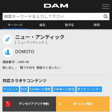
キーワード
曲名
歌手名
歌詞
ニュー・アンティック
カラオケ検索
[ ニューアンティック ]
DOMOTO
カラオケ店舗検索
選曲番号：
1460-46
闘う今日を 無駄だと言いたい
カラオケリクエスト
対応カラオケコンテンツ
全国りれき
リアルタイムで歌われている曲の一覧
デンモクアプリで予約
MYリスト保存