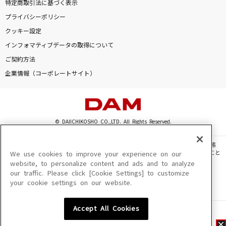
特定商取引法に基づく表示
プライバシーポリシー
クッキー設定
インフォマティブデータの取得について
ご契約方法
企業情報（コーポレートサイト）
© DAIICHIKOSHO CO.,LTD. All Rights Reserved.
このサイトに掲載されている一切の文章・画像・写真・動画・音声等を、手段や形態
を問わず、著作権法の定める範囲を超えて無断で複製、転載、ファイル化などすること
We use cookies to improve your experience on our
を禁じます。
website, to personalize content and ads and to analyze
our traffic. Please click [Cookie Settings] to customize
楽曲及びコンテンツは、機種によりご利用いただけない場合があります。
your cookie settings on our website.
楽曲及びコンテンツの配信日、配信内容が変更になる場合があります。
楽曲によりMYリスト保存ができない場合があります。
Accept All Cookies
JASRAC許諾番号
6602250213Y31015 6602250112Y38026 6602250240Y31015
6602250241Y45122