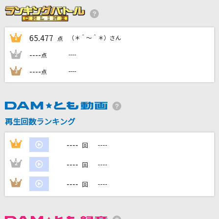
わたがし
back number
65.477
（＊＾～＾＊）さん
1
点
[生音]SUMMER SONG
----
----
2
点
YUI
----
----
3
点
[生音]夜明けの流星群
SCANDAL
ライラック
再生回数ランキング
Mrs. GREEN APPLE
----
1
----
回
もっと見る
----
2
----
回
DAMの新曲・ランキングなど
----
3
----
回
カラオケ最新情報をチェック！