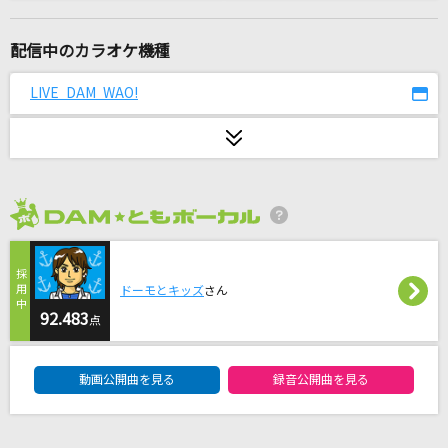
HOWEVER
GLAY
配信中のカラオケ機種
夢をあきらめないで
LIVE DAM WAO!
岡村孝子
あたしだけにかけて
面影ラッキーホール feat.後藤まりこ(ミドリ)
2026年8月度
Pretender
Official髭男dism
ドーモとキッズ
さん
SHINE
92.483
点
PRIMROSE
DAM★ともボーカルエントリーランキング
動画公開曲を見る
録音公開曲を見る
lulu.
Mrs. GREEN APPLE