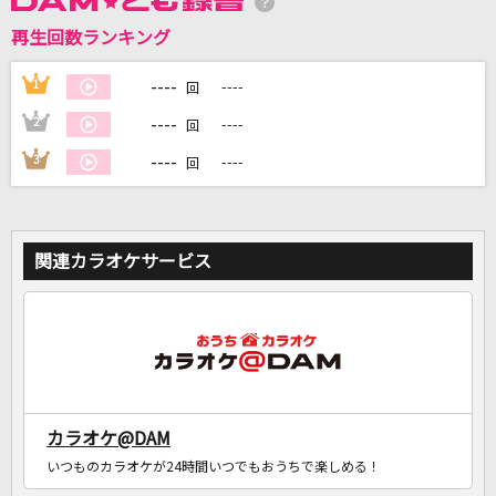
再生回数ランキング
DAMに会員登録・ログインして
カラオケをもっと楽しもう！
----
1
----
回
----
2
----
回
----
3
----
回
自宅でカラオケ歌い放題！
家族や友達と一緒に！練習にも！
関連カラオケサービス
カラオケ@DAM
いつものカラオケが24時間いつでもおうちで楽しめる！