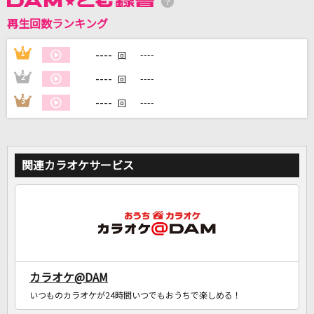
再生回数ランキング
----
1
----
回
DAMに会員登録・ログインして
----
2
----
回
カラオケをもっと楽しもう！
----
3
----
回
自宅でカラオケ歌い放題！
関連カラオケサービス
家族や友達と一緒に！練習にも！
カラオケ@DAM
いつものカラオケが24時間いつでもおうちで楽しめる！