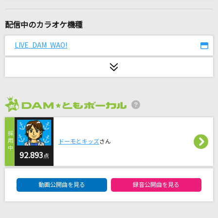
LOSER
米津玄師
配信中のカラオケ機種
サマーナイトタウン
LIVE DAM WAO!
モーニング娘。
me me she
RADWIMPS
2026年8月度
壊れかけのRadio
徳永英明
ドーモとキッズ
さん
[生音]ボクノート(ドラえもんアニメバージョン)
92.893
点
スキマスイッチ
DAM★ともボーカルエントリーランキング
動画公開曲を見る
録音公開曲を見る
[生音]気まぐれロマンティック
いきものがかり