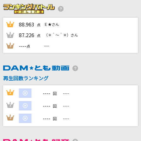
青の朔日
BUMP OF CHICKEN
88.963
Ｅ★さん
1
点
Time To Say Goodbye (Con Te Partiro) (Sol
87.226
o Version) [タイム・トゥ・セイ・グッバイ(ソ
（＊＾～＾＊）さん
2
点
ロ・ヴァージョン)]
----
----
3
点
Sarah Brightman
風と町
Mrs. GREEN APPLE
再生回数ランキング
かえりみちの色
----
1
----
回
渋谷ハル
----
2
----
回
もっと見る
----
3
----
回
DAMの新曲・ランキングなど
カラオケ最新情報をチェック！