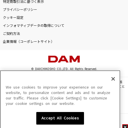
特定商取引法に基づく表示
プライバシーポリシー
クッキー設定
インフォマティブデータの取得について
ご契約方法
企業情報（コーポレートサイト）
© DAIICHIKOSHO CO.,LTD. All Rights Reserved.
このサイトに掲載されている一切の文章・画像・写真・動画・音声等を、手段や形態
を問わず、著作権法の定める範囲を超えて無断で複製、転載、ファイル化などすること
We use cookies to improve your experience on our
を禁じます。
website, to personalize content and ads and to analyze
our traffic. Please click [Cookie Settings] to customize
楽曲及びコンテンツは、機種によりご利用いただけない場合があります。
your cookie settings on our website.
楽曲及びコンテンツの配信日、配信内容が変更になる場合があります。
楽曲によりMYリスト保存ができない場合があります。
Accept All Cookies
JASRAC許諾番号
6602250213Y31015 6602250112Y38026 6602250240Y31015
6602250241Y45122