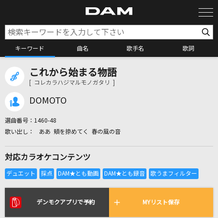
キーワード
曲名
歌手名
歌詞
これから始まる物語
カラオケ検索
[ コレカラハジマルモノガタリ ]
DOMOTO
カラオケ店舗検索
選曲番号：
1460-48
ああ 頬を掠めてく 春の風の音
カラオケリクエスト
対応カラオケコンテンツ
全国りれき
リアルタイムで歌われている曲の一覧
デンモクアプリで予約
MYリスト保存