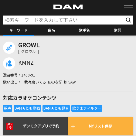
キーワード
曲名
歌手名
歌詞
GROWL
カラオケ検索
[ グロウル ]
KMNZ
カラオケ店舗検索
選曲番号：
1460-91
我々磨いてる BADな牙 is SAW
カラオケリクエスト
対応カラオケコンテンツ
全国りれき
リアルタイムで歌われている曲の一覧
デンモクアプリで予約
MYリスト保存