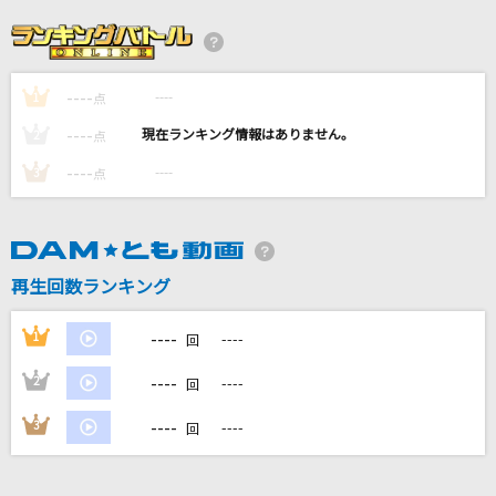
透明
Novelbright
----
----
1
点
[生音]部屋
----
----
2
点
シャイトープ
----
----
3
点
だから僕は音楽を辞めた
ヨルシカ
再生回数ランキング
ライラック
Mrs. GREEN APPLE
----
1
----
回
もっと見る
----
2
----
回
----
3
----
回
DAMの新曲・ランキングなど
カラオケ最新情報をチェック！