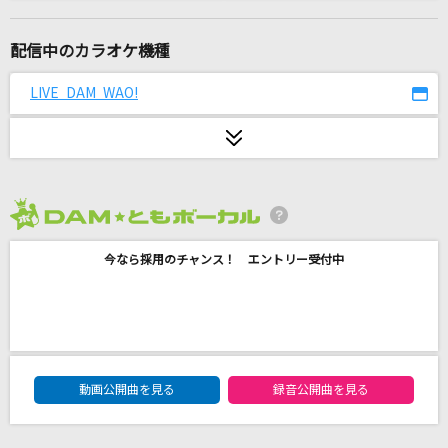
[生音]はがゆい唇～MARIKO IN THE BOXより
～
配信中のカラオケ機種
高橋真梨子
LIVE DAM WAO!
思い出せなくなるその日まで
back number
IRIS OUT(ビデオクリップバージョン)
米津玄師
2026年8月度
愛くださいませ
今なら採用のチャンス！ エントリー受付中
≠ME
MILABO
ずっと真夜中でいいのに。
DAM★ともボーカルエントリーランキング
動画公開曲を見る
録音公開曲を見る
旅路
藤井 風