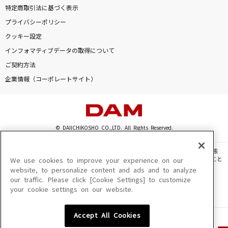
特定商取引法に基づく表示
プライバシーポリシー
クッキー設定
インフォマティブデータの取得について
ご契約方法
企業情報（コーポレートサイト）
© DAIICHIKOSHO CO.,LTD. All Rights Reserved.
このサイトに掲載されている一切の文章・画像・写真・動画・音声等を、手段や形態
を問わず、著作権法の定める範囲を超えて無断で複製、転載、ファイル化などすること
We use cookies to improve your experience on our
を禁じます。
website, to personalize content and ads and to analyze
our traffic. Please click [Cookie Settings] to customize
楽曲及びコンテンツは、機種によりご利用いただけない場合があります。
your cookie settings on our website.
楽曲及びコンテンツの配信日、配信内容が変更になる場合があります。
楽曲によりMYリスト保存ができない場合があります。
Accept All Cookies
JASRAC許諾番号
6602250213Y31015 6602250112Y38026 6602250240Y31015