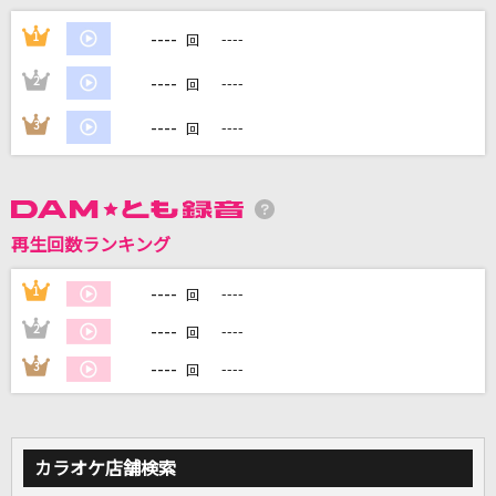
会いたくて 会いたくて
----
1
----
回
西野カナ
----
2
----
回
ラブ・ストーリーは突然に
----
3
----
回
小田和正
このまま君だけを奪い去りたい
DEEN
再生回数ランキング
[生音]あふれる涙が伝うとき
----
1
----
回
津吹みゆ
----
2
----
回
もっと見る
----
3
----
回
DAMの新曲・ランキングなど
カラオケ最新情報をチェック！
カラオケ店舗検索