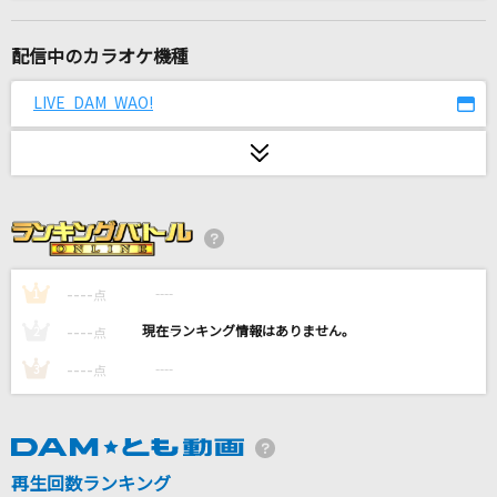
大切なもの
ロードオブメジャー
配信中のカラオケ機種
おやすみ泣き声、さよなら歌姫
LIVE DAM WAO!
クリープハイプ
PLEASE
IMP.
I Would [アイ・ウッド]
One Direction
----
----
1
点
----
----
2
点
unravel
----
----
3
点
TK from 凛として時雨
スパークル (movie ver.)
RADWIMPS
再生回数ランキング