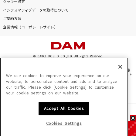
クッキー設定
インフォマティブデータの取得について
ご契約方法
企業情報（コーポレートサイト）
© DAIICHIKOSHO CO.,LTD. All Rights Reserved.
このサイトに掲載されている一切の文章・画像・写真・動画・音声等を、手段や形態
を問わず、著作権法の定める範囲を超えて無断で複製、転載、ファイル化などすること
We use cookies to improve your experience on our
を禁じます。
website, to personalize content and ads and to analyze
our traffic. Please click [Cookie Settings] to customize
楽曲及びコンテンツは、機種によりご利用いただけない場合があります。
your cookie settings on our website.
楽曲及びコンテンツの配信日、配信内容が変更になる場合があります。
楽曲によりMYリスト保存ができない場合があります。
Accept All Cookies
JASRAC許諾番号
6602250213Y31015 6602250112Y38026 6602250240Y31015
6602250241Y45122
Cookies Settings
NexTone許諾番号
ID000002945 ID000002947 ID000002937 ID000002938