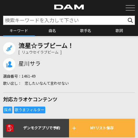
キーワード
曲名
歌手名
歌詞
流星☆ラブビーム！
カラオケ検索
[ リュウセイラブビーム ]
星川サラ
カラオケ店舗検索
選曲番号：
1461-49
恋したいなんて言わせない
カラオケリクエスト
対応カラオケコンテンツ
全国りれき
リアルタイムで歌われている曲の一覧
デンモクアプリで予約
MYリスト保存