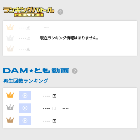
My Soul,Your Beats!
Lia
----
----
1
[生音]オリオンをなぞる
点
UNISON SQUARE GARDEN
----
----
2
点
----
----
3
点
[生音]STARS
中島美嘉
[生音]#情とは
再生回数ランキング
This is LAST
----
1
----
回
もっと見る
----
2
----
回
DAMの新曲・ランキングなど
----
3
----
回
カラオケ最新情報をチェック！