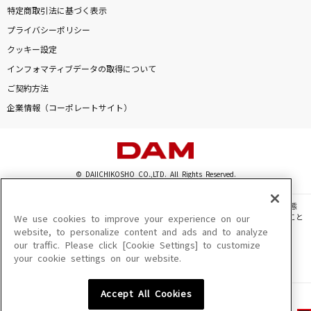
特定商取引法に基づく表示
プライバシーポリシー
クッキー設定
インフォマティブデータの取得について
ご契約方法
企業情報（コーポレートサイト）
© DAIICHIKOSHO CO.,LTD. All Rights Reserved.
このサイトに掲載されている一切の文章・画像・写真・動画・音声等を、手段や形態
を問わず、著作権法の定める範囲を超えて無断で複製、転載、ファイル化などすること
We use cookies to improve your experience on our
を禁じます。
website, to personalize content and ads and to analyze
our traffic. Please click [Cookie Settings] to customize
楽曲及びコンテンツは、機種によりご利用いただけない場合があります。
your cookie settings on our website.
楽曲及びコンテンツの配信日、配信内容が変更になる場合があります。
楽曲によりMYリスト保存ができない場合があります。
Accept All Cookies
JASRAC許諾番号
6602250213Y31015 6602250112Y38026 6602250240Y31015