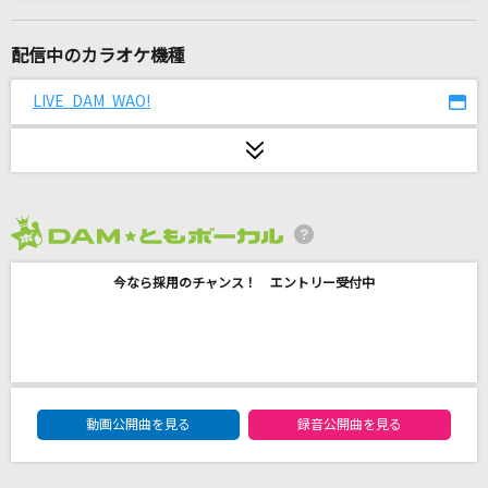
晩餐歌
tuki.
配信中のカラオケ機種
サイレンビート
LIVE DAM WAO!
鈴木鈴木
愛の枯葉
椎名佐千子
2026年8月度
転がる岩、君に朝が降る
今なら採用のチャンス！ エントリー受付中
ASIAN KUNG-FU GENERATION
あやふやロマンティック
ルルネージュ
DAM★ともボーカルエントリーランキング
揺らぐ暗澹の世界から
動画公開曲を見る
録音公開曲を見る
芥川龍之介(CV.小野賢章)