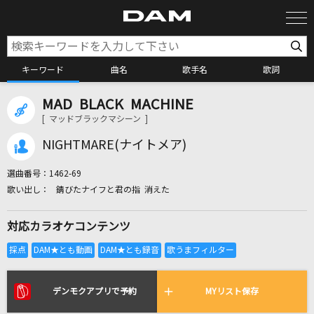
キーワード
曲名
歌手名
歌詞
MAD BLACK MACHINE
カラオケ検索
[ マッドブラックマシーン ]
NIGHTMARE(ナイトメア)
カラオケ店舗検索
選曲番号：
1462-69
錆びたナイフと君の指 消えた
カラオケリクエスト
対応カラオケコンテンツ
全国りれき
リアルタイムで歌われている曲の一覧
デンモクアプリで予約
MYリスト保存