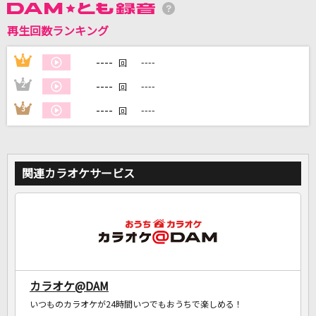
再生回数ランキング
DAMに会員登録・ログインして
カラオケをもっと楽しもう！
----
1
----
回
----
2
----
回
----
3
----
回
自宅でカラオケ歌い放題！
家族や友達と一緒に！練習にも！
関連カラオケサービス
カラオケ@DAM
いつものカラオケが24時間いつでもおうちで楽しめる！