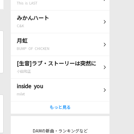
This is LAST
みかんハート
C&K
月虹
BUMP OF CHICKEN
[生音]ラブ・ストーリーは突然に
小田和正
inside you
milet
もっと見る
DAMの新曲・ランキングなど