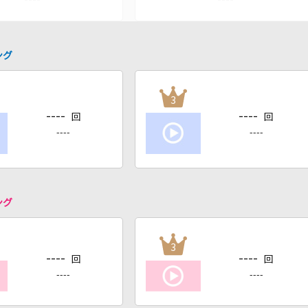
ング
3
----
----
回
回
----
----
ング
3
----
----
回
回
----
----