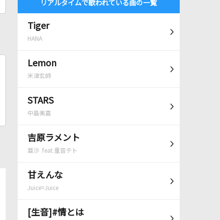
リアルタイムで歌われている曲の一覧
Tiger
HANA
Lemon
米津玄師
STARS
中島美嘉
吉原ラメント
亜沙 feat.重音テト
甘えんな
Juice=Juice
[生音]#情とは