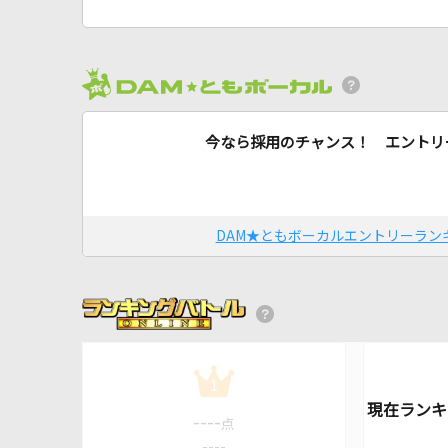
今なら採用のチャンス！ エントリ
DAM★ともボーカルエントリーラン
1
----
点
----