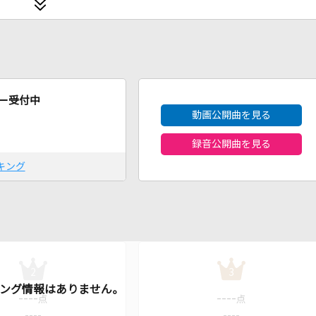
2026年8月度
ー受付中
動画公開曲を見る
録音公開曲を見る
キング
2
3
----
----
点
点
----
----