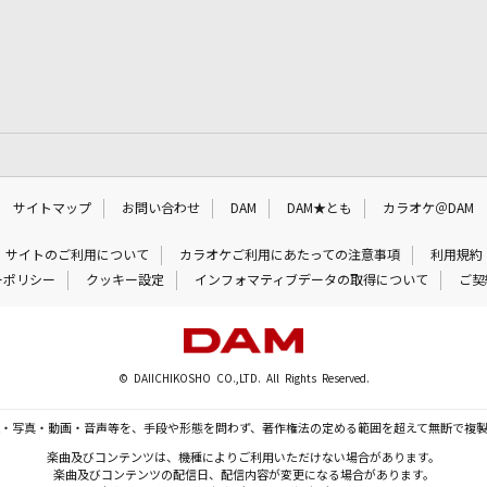
サイトマップ
お問い合わせ
DAM
DAM★とも
カラオケ＠DAM
サイトのご利用について
カラオケご利用にあたっての注意事項
利用規約
ーポリシー
クッキー設定
インフォマティブデータの取得について
ご契
© DAIICHIKOSHO CO.,LTD. All Rights Reserved.
・写真・動画・音声等を、手段や形態を問わず、著作権法の定める範囲を超えて無断で複
楽曲及びコンテンツは、機種によりご利用いただけない場合があります。
楽曲及びコンテンツの配信日、配信内容が変更になる場合があります。