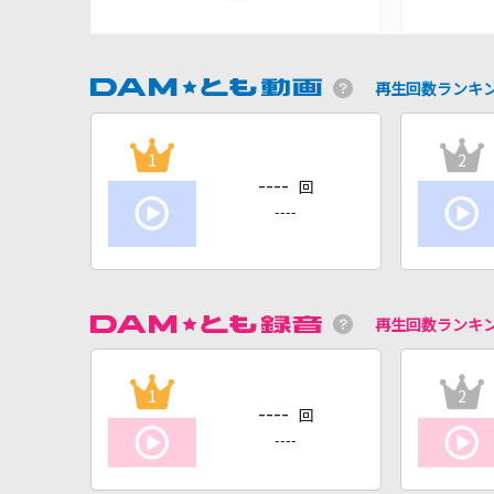
再生回数ランキ
1
2
----
回
----
再生回数ランキ
1
2
----
回
----