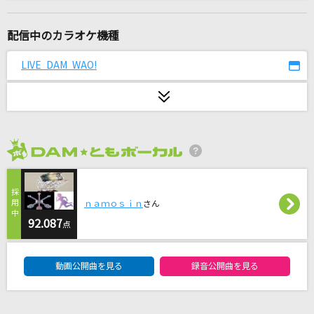
ハイライト・ハイライト
the peggies
配信中のカラオケ機種
[生音]強く儚い者たち
LIVE DAM WAO!
Cocco
[生音]大空と大地の中で
松山千春
2026年8月度
[生音]奥飛騨慕情
竜鉄也
ｎａｍｏｓｉｎ
さん
[生音]しるし
92.087
点
Mr.Children
DAM★ともボーカルエントリーランキング
動画公開曲を見る
録音公開曲を見る
メクルメ
初星学園