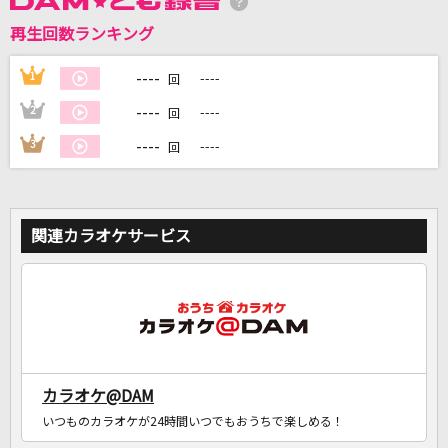
再生回数ランキング
DAMに会員登録・ログインして
カラオケをもっと楽しもう！
----
1
----
回
----
2
----
回
----
3
----
回
自宅でカラオケ歌い放題！
家族や友達と一緒に！練習にも！
関連カラオケサービス
カラオケ@DAM
いつものカラオケが24時間いつでもおうちで楽しめる！