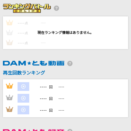
AIZO
King Gnu
----
----
1
点
いらない
----
----
2
点
サカナクション
----
----
3
点
Destin Histoire
yoshiki*lisa
消えない虹
再生回数ランキング
B'z
----
1
----
回
もっと見る
----
2
----
回
DAMの新曲・ランキングなど
----
3
----
回
カラオケ最新情報をチェック！