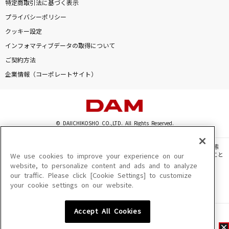
特定商取引法に基づく表示
プライバシーポリシー
クッキー設定
インフォマティブデータの取得について
ご契約方法
企業情報（コーポレートサイト）
© DAIICHIKOSHO CO.,LTD. All Rights Reserved.
このサイトに掲載されている一切の文章・画像・写真・動画・音声等を、手段や形態
を問わず、著作権法の定める範囲を超えて無断で複製、転載、ファイル化などすること
We use cookies to improve your experience on our
を禁じます。
website, to personalize content and ads and to analyze
our traffic. Please click [Cookie Settings] to customize
楽曲及びコンテンツは、機種によりご利用いただけない場合があります。
your cookie settings on our website.
楽曲及びコンテンツの配信日、配信内容が変更になる場合があります。
楽曲によりMYリスト保存ができない場合があります。
Accept All Cookies
JASRAC許諾番号
6602250213Y31015 6602250112Y38026 6602250240Y31015
6602250241Y45122