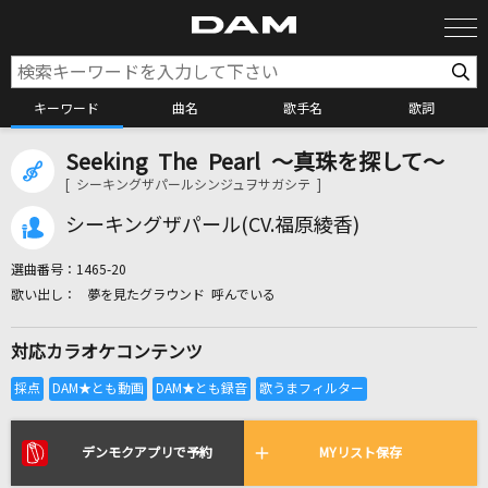
キーワード
曲名
歌手名
歌詞
Seeking The Pearl ～真珠を探して～
カラオケ検索
[ シーキングザパールシンジュヲサガシテ ]
シーキングザパール(CV.福原綾香)
カラオケ店舗検索
選曲番号：
1465-20
夢を見たグラウンド 呼んでいる
カラオケリクエスト
対応カラオケコンテンツ
全国りれき
リアルタイムで歌われている曲の一覧
デンモクアプリで予約
MYリスト保存