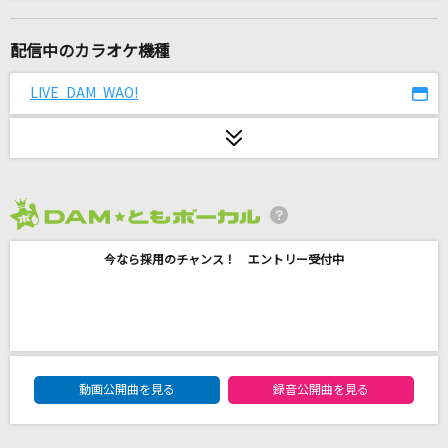
ライラック
Mrs. GREEN APPLE
配信中のカラオケ機種
ケセラセラ
LIVE DAM WAO!
Mrs. GREEN APPLE
Romanticな夜が泣いてる
北沢麻衣
2026年8月度
つつみ込むように…(ビデオクリップバージョン)
今なら採用のチャンス！ エントリー受付中
Misia
[生音]アニマロッサ
ポルノグラフィティ
DAM★ともボーカルエントリーランキング
残酷な天使のテーゼ
動画公開曲を見る
録音公開曲を見る
高橋洋子