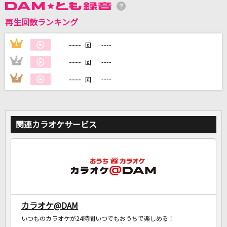
再生回数ランキング
DAMに会員登録・ログインして
カラオケをもっと楽しもう！
----
1
----
回
----
2
----
回
----
3
----
回
自宅でカラオケ歌い放題！
家族や友達と一緒に！練習にも！
関連カラオケサービス
カラオケ@DAM
いつものカラオケが24時間いつでもおうちで楽しめる！