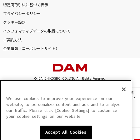
特定商取引法に基づく表示
プライバシーポリシー
クッキー設定
インフォマティブデータの取得について
ご契約方法
企業情報（コーポレートサイト）
© DAIICHIKOSHO CO.,LTD. All Rights Reserved.
このサイトに掲載されている一切の文章・画像・写真・動画・音声等を、手段や形態
を問わず、著作権法の定める範囲を超えて無断で複製、転載、ファイル化などすること
We use cookies to improve your experience on our
を禁じます。
website, to personalize content and ads and to analyze
our traffic. Please click [Cookie Settings] to customize
楽曲及びコンテンツは、機種によりご利用いただけない場合があります。
your cookie settings on our website.
楽曲及びコンテンツの配信日、配信内容が変更になる場合があります。
楽曲によりMYリスト保存ができない場合があります。
Accept All Cookies
JASRAC許諾番号
6602250213Y31015 6602250112Y38026 6602250240Y31015