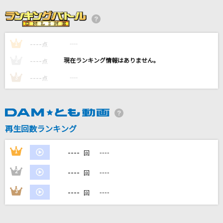
ダーリン
Mrs. GREEN APPLE
----
----
1
愛のうた
点
倖田來未
----
----
2
点
----
----
3
点
北の流れ星
岩本公水
VALENTI
再生回数ランキング
BoA
----
1
----
回
もっと見る
----
2
----
回
DAMの新曲・ランキングなど
----
3
----
回
カラオケ最新情報をチェック！