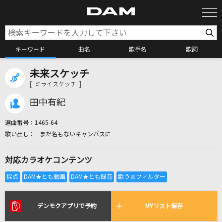
キーワード
曲名
歌手名
歌詞
未来スケッチ
カラオケ検索
[ ミライスケッチ ]
田中有紀
カラオケ店舗検索
選曲番号：
1465-64
まだ名もないキャンバスに
カラオケリクエスト
対応カラオケコンテンツ
全国りれき
リアルタイムで歌われている曲の一覧
デンモクアプリで予約
MYリスト保存