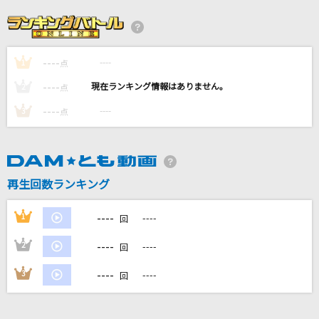
ヤングアダルト
マカロニえんぴつ
----
----
1
点
「ひとりで生きられそう」って それってねえ、
----
----
2
点
褒めているの?
----
----
3
点
Juice=Juice
Lovers Again
EXILE
再生回数ランキング
銀色の空
----
1
----
回
redballoon
----
2
----
回
もっと見る
----
3
----
回
DAMの新曲・ランキングなど
カラオケ最新情報をチェック！