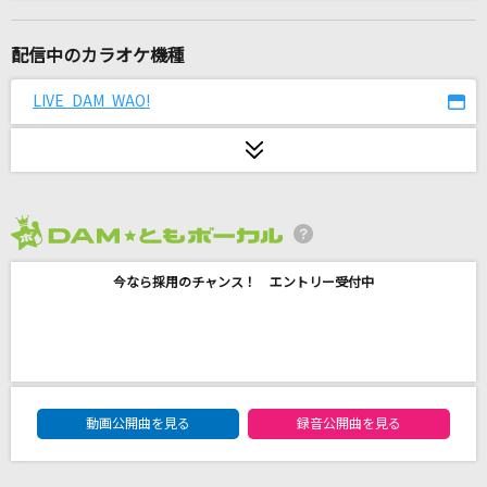
[生音]ハルジオン
BUMP OF CHICKEN
配信中のカラオケ機種
マトリョシカ
LIVE DAM WAO!
ハチ feat.初音ミク・GUMI
紫煙
神野美伽
2026年8月度
アンビバレント(TVアニメ『薬屋のひとりごと』
バージョン)
今なら採用のチャンス！ エントリー受付中
Uru
I LOVE...
Official髭男dism
DAM★ともボーカルエントリーランキング
動画公開曲を見る
録音公開曲を見る
友人A
Creepy Nuts