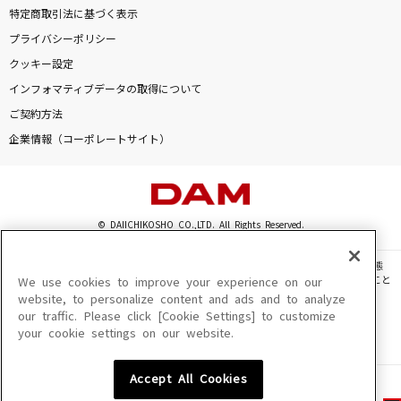
特定商取引法に基づく表示
プライバシーポリシー
クッキー設定
インフォマティブデータの取得について
ご契約方法
企業情報（コーポレートサイト）
© DAIICHIKOSHO CO.,LTD. All Rights Reserved.
このサイトに掲載されている一切の文章・画像・写真・動画・音声等を、手段や形態
を問わず、著作権法の定める範囲を超えて無断で複製、転載、ファイル化などすること
We use cookies to improve your experience on our
を禁じます。
website, to personalize content and ads and to analyze
our traffic. Please click [Cookie Settings] to customize
楽曲及びコンテンツは、機種によりご利用いただけない場合があります。
your cookie settings on our website.
楽曲及びコンテンツの配信日、配信内容が変更になる場合があります。
楽曲によりMYリスト保存ができない場合があります。
Accept All Cookies
JASRAC許諾番号
6602250213Y31015 6602250112Y38026 6602250240Y31015