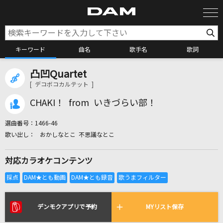
キーワード
曲名
歌手名
歌詞
凸凹Quartet
カラオケ検索
[ デコボコカルテット ]
CHAKI！ from いきづらい部！
カラオケ店舗検索
選曲番号：
1466-46
おかしなとこ 不思議なとこ
カラオケリクエスト
対応カラオケコンテンツ
全国りれき
リアルタイムで歌われている曲の一覧
デンモクアプリで予約
MYリスト保存