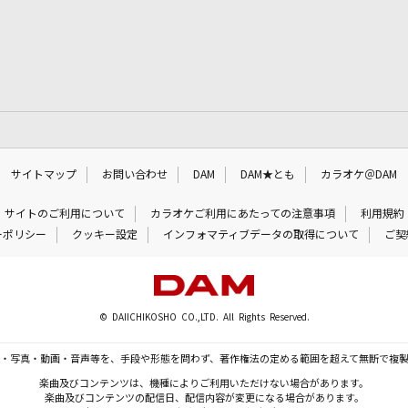
サイトマップ
お問い合わせ
DAM
DAM★とも
カラオケ＠DAM
サイトのご利用について
カラオケご利用にあたっての注意事項
利用規約
ーポリシー
クッキー設定
インフォマティブデータの取得について
ご契
© DAIICHIKOSHO CO.,LTD. All Rights Reserved.
・写真・動画・音声等を、手段や形態を問わず、著作権法の定める範囲を超えて無断で複
楽曲及びコンテンツは、機種によりご利用いただけない場合があります。
楽曲及びコンテンツの配信日、配信内容が変更になる場合があります。