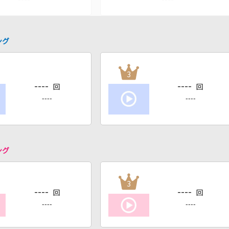
ング
3
----
----
回
回
----
----
ング
3
----
----
回
回
----
----