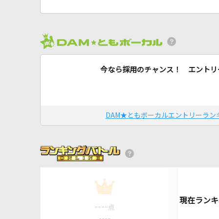
今なら採用のチャンス！ エントリ
DAM★ともボーカルエントリーラン
1
----
点
----