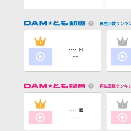
再生回数ランキ
1
2
----
回
----
再生回数ランキ
1
2
----
回
----