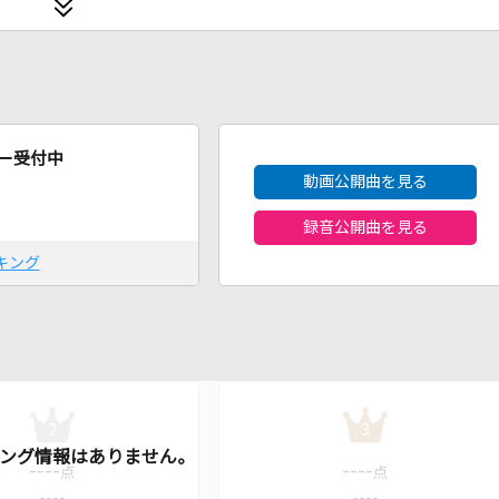
2026年8月度
ー受付中
動画公開曲を見る
録音公開曲を見る
キング
2
3
----
----
点
点
----
----